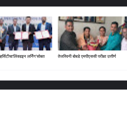
्हर्सिटीचा‘लिंक्डइन लर्निंग’सोबत
तेजस्विनी बोबडे एमपीएससी परीक्षा उत्तीर्ण