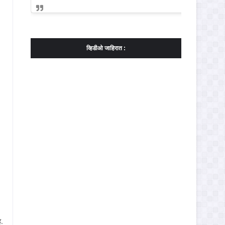
व्हिडीओ जाहिरात :
े.