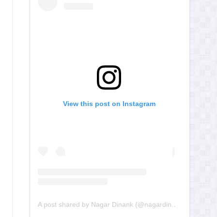
View this post on Instagram
A post shared by Nagar Dinank (@nagardinank)