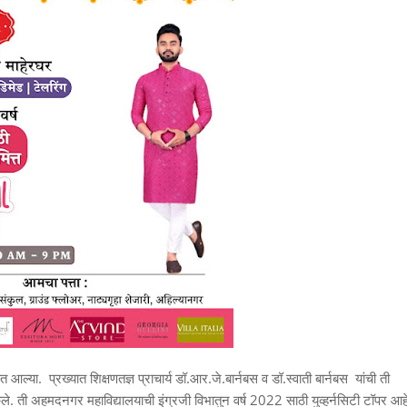
ल्या. प्रख्यात शिक्षणतज्ञ प्राचार्य डॉ.आर.जे.बार्नबस व डॉ.स्वाती बार्नबस यांची ती
केले. ती अहमदनगर महाविद्यालयाची इंग्रजी विभातुन वर्ष 2022 साठी युव्हर्नसिटी टॉपर आह