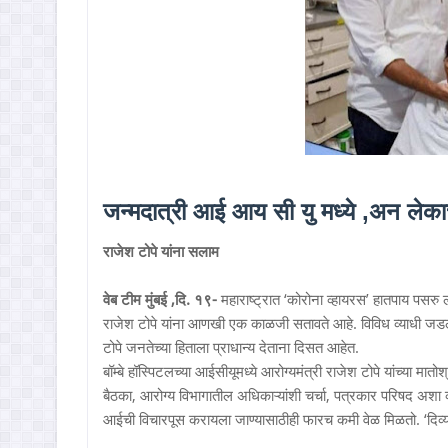
जन्मदात्री आई आय सी यु मध्ये ,अन ल
राजेश टोपे यांना सलाम
वेब टीम मुंबई ,दि. १९-
महाराष्ट्रात ‘कोरोना व्हायरस’ हातपाय पसरु ल
राजेश टोपे यांना आणखी एक काळजी सतावते आहे. विविध व्याधी जडलेली 
टोपे जनतेच्या हिताला प्राधान्य देताना दिसत आहेत.
बॉम्बे हॉस्पिटलच्या आईसीयूमध्ये आरोग्यमंत्री राजेश टोपे यांच्या मातोश
बैठका, आरोग्य विभागातील अधिकाऱ्यांशी चर्चा, पत्रकार परिषद अशा व्य
आईची विचारपूस करायला जाण्यासाठीही फारच कमी वेळ मिळतो. ‘दिव्य म