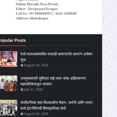
Online Marathi News Portal..
Editor : Deviprasad Iyengar
Call Us: +91 9960490971 / 0241 2440940
Address: Ahmednagar
opular Posts
रेल्वे मालधक्क्यातील माथाडी कामगारांचे आमरण उपोषण
सुरू
August 04, 2026
उपमुख्यमंत्री सुमित्रा ताई पवार यांचा अहिल्यानगर
महापालिकेकडून सत्कार
July 31, 2026
संजीवनीच्या सात विध्यार्थ्यांना तैवान, जर्मनी आणि जपान
मध्ये इंटर्नशिपची शिष्यवृत्तीसह संधी
August 02, 2026