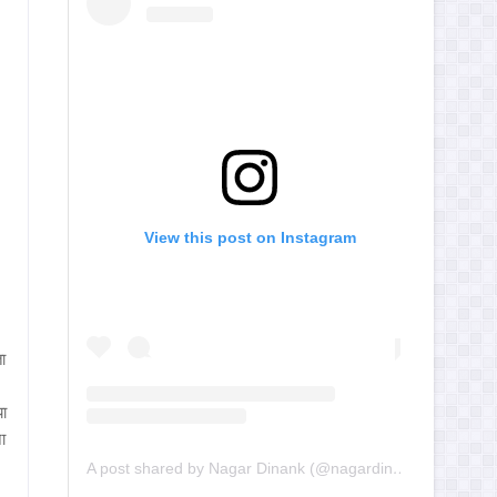
View this post on Instagram
ा
या
ा
A post shared by Nagar Dinank (@nagardinank)