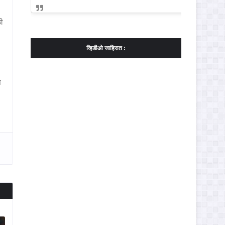
ी
व्हिडीओ जाहिरात :
श