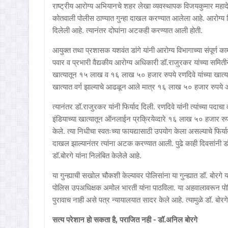
राष्ट्रीय आरोग्य अभियानचे शहर लेखा व्यवस्थापक विजयकुमार महादेव
कोतवाली पोलीस ठाण्यात गुन्हा दाखल करण्यात आलेला आहे. आरोग्य व
दिलेली आहे. त्यानंतर दोघांना अटकही करण्यात आली होती.
आयुक्त तथा प्रशासक यशवंत डांगे यांनी आरोग्य विभागाच्या संपूर्ण क
पवार व प्रभारी वैद्यकीय आरोग्य अधिकारी डॉ.राजुरकर यांच्या सम
खात्यातून १५ लाख व १६ लाख ५० हजार रुपये रणदिवे यांच्या खात्यात 
खात्यात वर्ग झाल्याचे आढळून आले मात्र १६ लाख ५० हजार रुपये अद
त्यानंतर डॉ.राजुरकर यांनी फिर्याद दिली. रणदिवे यांनी त्यांच्या
इंडियाच्या खात्यातून ऑनलाईन प्रक्रियेव्दारे १६ लाख ५० हजार रुपये
केले. त्या निधीचा स्वतःच्या फायद्यासाठी उपयोग केला असल्याचे फिर्य
दाखल झाल्यानंतर त्यांना अटक करण्यात आली. पुढे काही दिवसांनी डॉ.ब
डॉ.बोरगे यांना निलंबित केलेले आहे.
या गुन्ह्याची सखोल चौकशी केल्यावर पोलिसांना या गुन्ह्यात डॉ. बो
पोलिस उपअधिक्षक अमोल भारती यांना पाठविला. या अहवालावरून पोलि
पुरावाच नाही असे पत्र न्यायालयात सादर केले आहे. त्यामुळे डॉ. बोर
सत्य परेशान हो सकता है, पराजित नही - डॉ.अनिल बोरगे