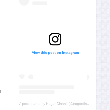
View this post on Instagram
े
े
A post shared by Nagar Dinank (@nagardinank)