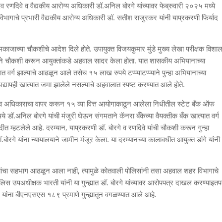
 रणदिवे व वैद्यकीय आरोग्य अधिकारी डॉ.अनिल बोरगे यांच्यावर फेब्रुवारी २०२५ मध्ये
िभागाचे प्रभारी वैद्यकीय आरोग्य अधिकारी डॉ. सतीश राजुरकर यांनी याप्रकरणी फिर्याद
ामकाजाच्या चौकशीचे आदेश दिले होते. उपायुक्त विजयकुमार मुंडे मुख्य लेखा परीक्षक विशा
ितीने चौकशी करून आयुक्तांकडे अहवाल सादर केला होता. यात शासकीय अभियानाच्या
वर्ग झाल्याचे आढळून आले तसेच १५ लाख रुपये टप्प्याटप्प्याने पुन्हा अभियानाच्या
्यापही खात्यात जमा झालेले नसल्याचे अहवालात स्पष्ट करण्यात आले होते.
 पदाचा व अधिकाराचा वापर करून १५ व्या वित्त आयोगाकाढून आलेला निधीतील स्टेट बँक ऑफ
 डॉ.अनिल बोरगे यांची मंजुरी घेऊन संगमताने कॅनरा बँकेच्या वैयक्तीक बँक खात्यात वर्ग
ादीत म्हटलेले आहे. दरम्यान, याप्रकरणी डॉ. बोरगे व रणदिवे यांची चौकशी करून गुन्हा
ोरगे यांना न्यायालयाने जामीन मंजूर केला. या दरम्यानच्या कालावधीत आयुक्त डांगे यांनी
रगे यांचा सहभाग आढळून आला नाही, त्यामुळे कोतवाली पोलिसांनी तसा अहवाल शहर विभागाचे
स उपअधीक्षक भारती यांनी या गुन्ह्यात डॉ. बोरगे यांच्यावर आरोपपत्र दाखल करण्याइत
गे यांना बीएनएसएस १८९ प्रमाणे गुन्ह्यातून वगळण्यात आले आहे.