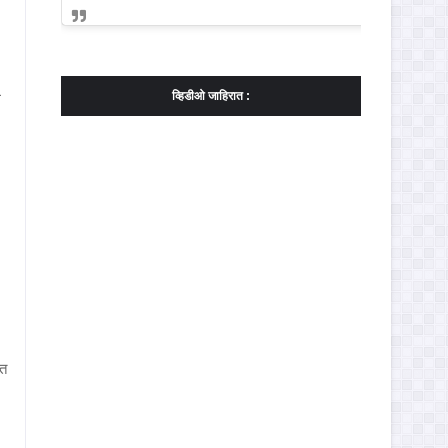
ल
व्हिडीओ जाहिरात :
पत