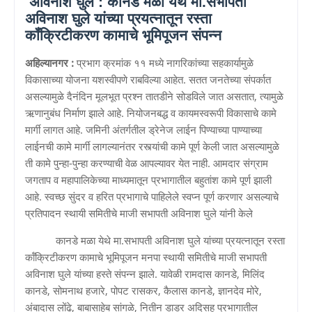
अविनाश घुले : कानडे मळा येथे मा.सभापती
अविनाश घुले यांच्या प्रयत्नातून रस्ता
कॉंक्रिटीकरण कामाचे भूमिपूजन संपन्न
अहिल्यानगर :
प्रभाग क्रमांक ११ मध्ये नागरिकांच्या सहकार्यामुळे
विकासाच्या योजना यशस्वीपणे राबविल्या आहेत. सतत जनतेच्या संपर्कात
असल्यामुळे दैनंदिन मूलभूत प्रश्न तातडीने सोडविले जात असतात, त्यामुळे
ऋणानुबंध निर्माण झाले आहे. नियोजनबद्ध व कायमस्वरूपी विकासाचे कामे
मार्गी लागत आहे. जमिनी अंतर्गतील ड्रेनेज लाईन पिण्याच्या पाण्याच्या
लाईनची कामे मार्गी लागल्यानंतर रस्त्यांची कामे पूर्ण केली जात असल्यामुळे
ती कामे पुन्हा-पुन्हा करण्याची वेळ आपल्यावर येत नाही. आमदार संग्राम
जगताप व महापालिकेच्या माध्यमातून प्रभागातील बहुतांश कामे पूर्ण झाली
आहे. स्वच्छ सुंदर व हरित प्रभागाचे पाहिलेले स्वप्न पूर्ण करणार असल्याचे
प्रतिपादन स्थायी समितीचे माजी सभापती अविनाश घुले यांनी केले
कानडे मळा येथे मा.सभापती अविनाश घुले यांच्या प्रयत्नातून रस्ता
कॉंक्रिटीकरण कामाचे भूमिपूजन मनपा स्थायी समितीचे माजी सभापती
अविनाश घुले यांच्या हस्ते संपन्न झाले. यावेळी रामदास कानडे, मिलिंद
कानडे, सोमनाथ हजारे, पोपट रासकर, कैलास कानडे, ज्ञानदेव मोरे,
अंबादास लोंढे, बाबासाहेब सांगळे, नितीन डाडर अदिसह प्रभागातील