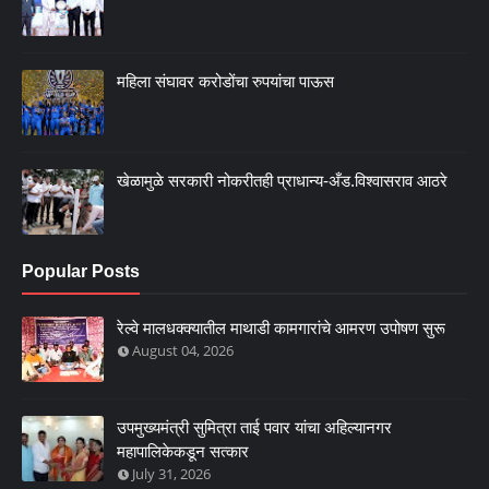
महिला संघावर करोडोंचा रुपयांचा पाऊस
खेळामुळे सरकारी नोकरीतही प्राधान्य-अँड.विश्वासराव आठरे
Popular Posts
रेल्वे मालधक्क्यातील माथाडी कामगारांचे आमरण उपोषण सुरू
August 04, 2026
उपमुख्यमंत्री सुमित्रा ताई पवार यांचा अहिल्यानगर
महापालिकेकडून सत्कार
July 31, 2026