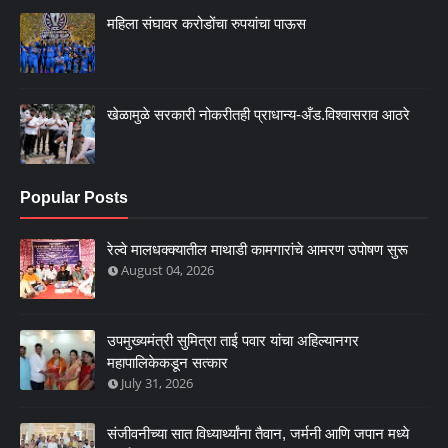
महिला संघावर करोडोंचा रुपयांचा पाऊस
खेळामुळे सरकारी नोकरीतही प्राधान्य-अँड.विश्वासराव आठरे
Popular Posts
रेल्वे मालधक्क्यातील माथाडी कामगारांचे आमरण उपोषण सुरू
August 04, 2026
उपमुख्यमंत्री सुमित्रा ताई पवार यांचा अहिल्यानगर
महापालिकेकडून सत्कार
July 31, 2026
संजीवनीच्या सात विध्यार्थ्यांना तैवान, जर्मनी आणि जपान मध्ये