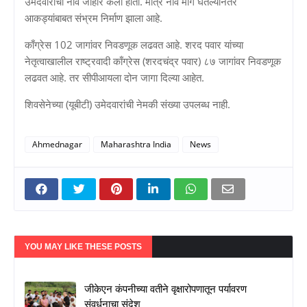
उमेदवारांची नावे जाहीर केली होती. मात्र नावे मागे घेतल्यानंतर
आकड्यांबाबत संभ्रम निर्माण झाला आहे.
काँग्रेस 102 जागांवर निवडणूक लढवत आहे. शरद पवार यांच्या
नेतृत्वाखालील राष्ट्रवादी काँग्रेस (शरदचंद्र पवार) ८७ जागांवर निवडणूक
लढवत आहे. तर सीपीआयला दोन जागा दिल्या आहेत.
शिवसेनेच्या (यूबीटी) उमेदवारांची नेमकी संख्या उपलब्ध नाही.
Ahmednagar
Maharashtra India
News
YOU MAY LIKE THESE POSTS
जीकेएन कंपनीच्या वतीने वृक्षारोपणातून पर्यावरण
संवर्धनाचा संदेश