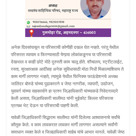
अनेक दिवसांपासून या परिसराची कोणीही दखल घेत नव्हते. परंतु येथील
परिसरात व्यायाम व फिरण्यासाठी येणार्‍या लोकांकडूनच या परिसराची
देखभाल व काही छोटे मोठे दुरुस्ती काम चालू होते. शौचालय, स्ट्रीटलाईट,
रस्ता, सुरक्षारक्षक आदींसह अनेक सुविधासाठी मोठा निधी मिळाल्याशिवाय ते
काम मार्गी लागणार नव्हते, त्यामुळे येथील फिनिक्स फाऊंडेशनचे अध्यक्ष
जालिंदर बोरुडे यांच्या पुढाकाराने व जेष्ठ नागरीक, व्यापारी, उद्योजग,
युवावर्ग यांच्या सहकार्याने हा प्रश्‍न जिल्हाधिकारी यांच्याकडे निवेदनाव्दारे
केली असता, जिल्हाधिकारी सालीमठ यांनी भुईकोट किल्ला परिसरास
प्रत्यक्ष भेट देऊन या परिसराची पाहणी केली.
यावेळी जिल्हाधिकारी सिद्धाराम सालीमठ यांनी दिलेल्या आश्‍वासनाचे सर्वांचे
कौतुक केले. व काम लावकरात लावकर मार्गी लागणार असल्याने सर्वांनी
समाधान व्यक्त केले व जिल्ह्याधिकारी साहेब यांचे आभार मानले. यावेळी जेष्ठ