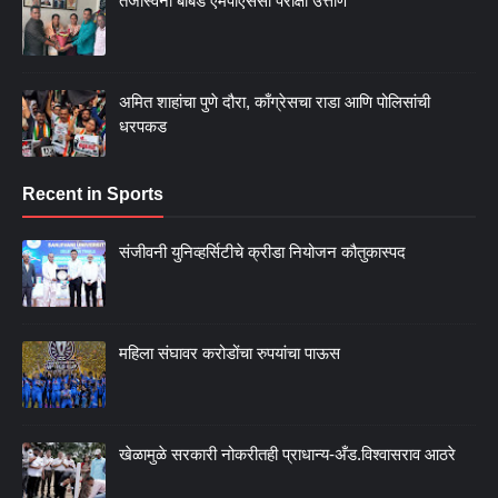
तेजस्विनी बोबडे एमपीएससी परीक्षा उत्तीर्ण
अमित शाहांचा पुणे दौरा, काँग्रेसचा राडा आणि पोलिसांची
धरपकड
Recent in Sports
संजीवनी युनिव्हर्सिटीचे क्रीडा नियोजन कौतुकास्पद
महिला संघावर करोडोंचा रुपयांचा पाऊस
खेळामुळे सरकारी नोकरीतही प्राधान्य-अँड.विश्वासराव आठरे