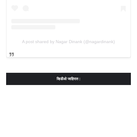
A post shared by Nagar Dinank (@nagardinank)
व्हिडीओ जाहिरात :