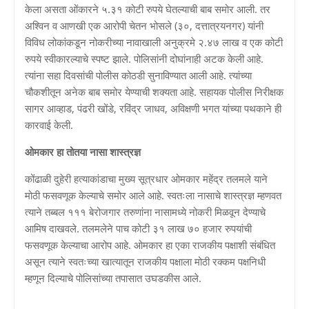
केला असता ओंकारने ५.३१ कोटी रुपये घेतल्याची बाब समोर आली. तर
अश्विन व आणखी एक आरोपी चेतन भोसले (३०, दत्तात्रयनगर) यांनी
विविध लोकांकडून नोकरीच्या नावाखाली अनुक्रमे २.४७ लाख व एक कोटी
रुपये स्वीकारल्याचे स्पष्ट झाले. पोलिसांनी दोघांनाही अटक केली आहे.
त्यांना सहा दिवसांची पोलीस कोठडी सुनाविण्यात आली आहे. त्यांच्या
चौकशीतून अनेक बाब समोर येण्याची शक्यता आहे. सहायक पोलीस निरीक्षक
सागर आव्हाड, पंढरी खोंडे, रविंद्र जाधव, अविक्षणी भगत यांच्या पथकाने ही
कारवाई केली.
ओमकार हा तोतया नासा शास्त्रज्ञ
कोंढाळी दुहेरी हत्याकांडाचा मुख्य सूत्रधार ओमकार महेंद्र तलमले याने
मोठी फसवणूक केल्याचे समोर आले आहे. स्वतःला नासाचे शास्त्रज्ञ म्हणवत
त्याने तब्बल १११ बेरोजगार तरुणांना नासामध्ये नोकरी मिळवून देण्याचे
आमिष दाखवले. तलमलेने पाच कोटी ३१ लाख ७० हजार रुपयांची
फसवणूक केल्याचा आरोप आहे. ओमकार हा एका राजकीय पक्षाशी संबंधित
असून त्याने स्वतःच्या खात्यातून राजकीय पक्षाला मोठी रक्कम पक्षनिधी
म्हणून दिल्याचे पोलिसांच्या तपासात उघडकीस आले.