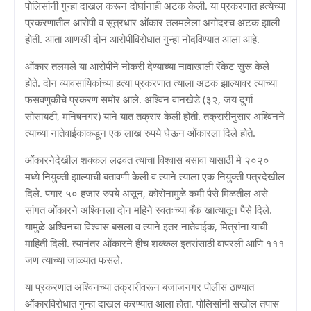
पोलिसांनी गुन्हा दाखल करून दोघांनाही अटक केली. या प्रकरणात हत्येच्या
प्रकरणातील आरोपी व सूत्रधार ओंकार तलमलेला अगोदरच अटक झाली
होती. आता आणखी दोन आरोपींविरोधात गुन्हा नोंदविण्यात आला आहे.
ओंकार तलमले या आरोपीने नोकरी देण्याच्या नावाखाली रॅकेट सुरू केले
होते. दोन व्यावसायिकांच्या हत्या प्रकरणात त्याला अटक झाल्यावर त्याच्या
फसवणुकीचे प्रकरण समोर आले. अश्विन वानखेडे (३२, जय दुर्गा
सोसायटी, मनिषनगर) याने यात तक्रार केली होती. तक्रारीनुसार अश्विनने
त्याच्या नातेवाईकाकडून एक लाख रुपये घेऊन ओंकारला दिले होते.
ओंकारनेदेखील शक्कल लढवत त्याचा विश्वास बसावा यासाठी मे २०२०
मध्ये नियुक्ती झाल्याची बतावणी केली व त्याने त्याला एक नियुक्ती पत्रदेखील
दिले. पगार ५० हजार रुपये असून, कोरोनामुळे कमी पैसे मिळतील असे
सांगत ओंकारने अश्विनला दोन महिने स्वतःच्या बँक खात्यातून पैसे दिले.
यामुळे अश्विनचा विश्वास बसला व त्याने इतर नातेवाईक, मित्रांना याची
माहिती दिली. त्यानंतर ओंकारने हीच शक्कल इतरांसाठी वापरली आणि १११
जण त्याच्या जाळ्यात फसले.
या प्रकरणात अश्विनच्या तक्रारीवरून बजाजनगर पोलीस ठाण्यात
ओंकारविरोधात गुन्हा दाखल करण्यात आला होता. पोलिसांनी सखोल तपास