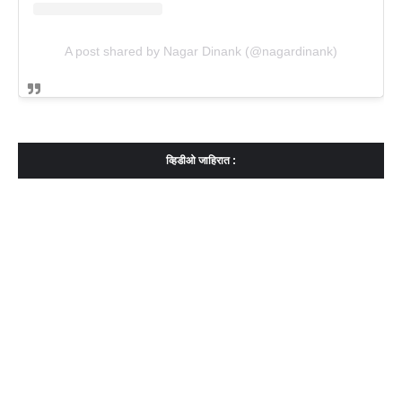
A post shared by Nagar Dinank (@nagardinank)
व्हिडीओ जाहिरात :