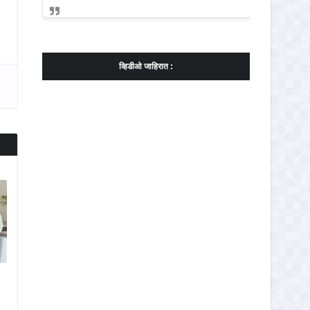
व्हिडीओ जाहिरात :