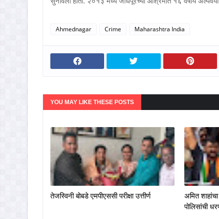
सुनावली होती. २०१३ मध्ये जोधपूरच्या आश्रमात १६ वर्षीय अल्पवयीन
Ahmednagar
Crime
Maharashtra India
YOU MAY LIKE THESE POSTS
तेजस्विनी बोबडे एमपीएससी परीक्षा उत्तीर्ण
अमित शाहांचा 
पोलिसांची ध