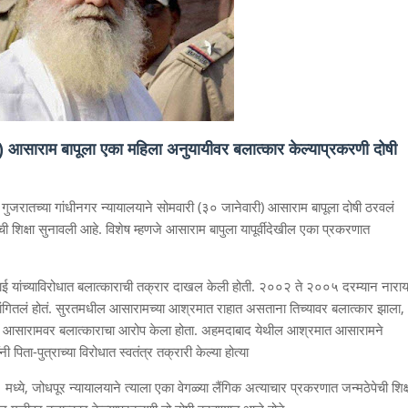
री) आसाराम बापूला एका महिला अनुयायीवर बलात्कार केल्याप्रकरणी दोषी
गुजरातच्या गांधीनगर न्यायालयाने सोमवारी (३० जानेवारी) आसाराम बापूला दोषी ठरवलं
ी शिक्षा सुनावली आहे. विशेष म्हणजे आसाराम बापुला यापूर्वीदेखील एका प्रकरणात
ई यांच्याविरोधात बलात्काराची तक्रार दाखल केली होती. २००२ ते २००५ दरम्यान नारा
 सांगितलं होतं. सुरतमधील आसारामच्या आश्रमात राहात असताना तिच्यावर बलात्कार झाला,
रारीत आसारामवर बलात्काराचा आरोप केला होता. अहमदाबाद येथील आश्रमात आसारामने
ी पिता-पुत्राच्या विरोधात स्वतंत्र तक्रारी केल्या होत्या
ध्ये, जोधपूर न्यायालयाने त्याला एका वेगळ्या लैंगिक अत्याचार प्रकरणात जन्मठेपेची शिक्