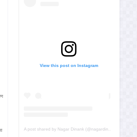
View this post on Instagram
यण
A post shared by Nagar Dinank (@nagardinank)
षा