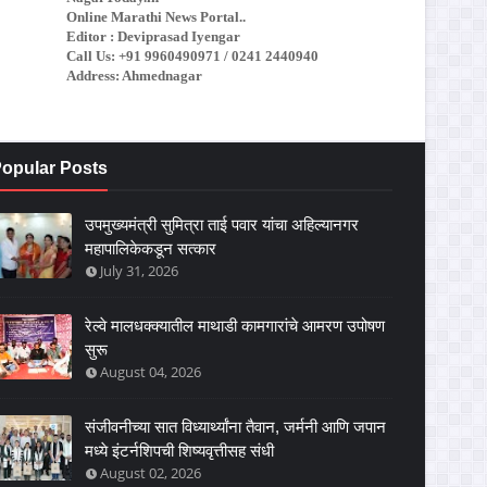
Online Marathi News Portal..
Editor : Deviprasad Iyengar
Call Us: +91 9960490971 / 0241 2440940
Address: Ahmednagar
opular Posts
उपमुख्यमंत्री सुमित्रा ताई पवार यांचा अहिल्यानगर
महापालिकेकडून सत्कार
July 31, 2026
रेल्वे मालधक्क्यातील माथाडी कामगारांचे आमरण उपोषण
सुरू
August 04, 2026
संजीवनीच्या सात विध्यार्थ्यांना तैवान, जर्मनी आणि जपान
मध्ये इंटर्नशिपची शिष्यवृत्तीसह संधी
August 02, 2026