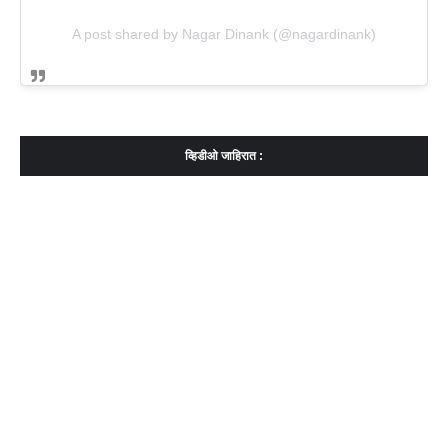
A post shared by Nagar Dinank (@nagardinank)
व्हिडीओ जाहिरात :