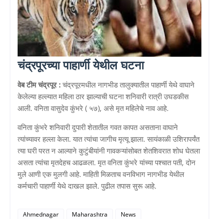
चंद्रपूरच्या पाहार्णी येथील घटना
वेब टीम चंद्रपूर :
चंद्रपूरमधील नागभीड तालुक्यातील पाहार्णी येथे वाघाने
केलेल्या हल्ल्यात महिला ठार झाल्याची घटना शनिवारी रात्री उघडकीस
आली. वनिता वासुदेव कुंभरे ( ५७), असे मृत महिलेचे नाव आहे.
वनिता कुंभरे शनिवारी दुपारी शेतातील गवत कापत असताना वाघाने
त्यांच्यावर हल्ला केला. यात त्यांचा जागीच मृत्यू झाला. सायंकाळी उशिरापर्यंत
त्या घरी परत न आल्याने कुटुंबीयांनी गावकऱ्यांसोबत शेतशिवरात शोध घेतला
असता त्यांचा मृतदेहच आढळला. मृत वनिता कुंभरे यांच्या पश्चात पती, दोन
मुले आणी एक मुलगी आहे. माहिती मिळताच वनविभाग नागभीड येथील
कर्मचारी पाहार्णी येथे दाखल झाले. पुढील तपास सुरू आहे.
Ahmednagar
Maharashtra
News