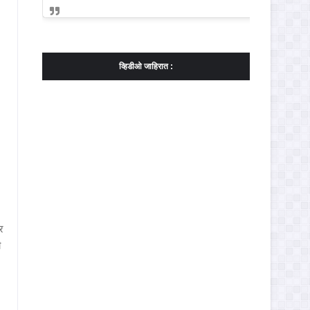
व्हिडीओ जाहिरात :
र
ी