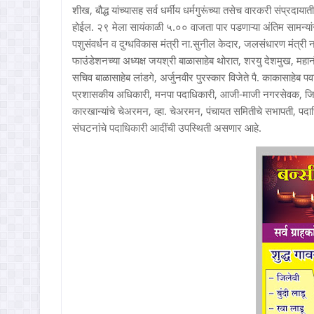
शीख, बौद्ध यांच्यासह सर्व धर्मीय धर्मगुरूंच्या तसेच वारकरी संप्रदाया
होईल. २९ मेला सायंकाळी ५.०० वाजता पार पडणाऱ्या अंतिम सामन्यांस
पशुसंवर्धन व दुग्धविकास मंत्री ना.सुनील केदार, जलसंधारण मंत्री न
फाउंडेशनच्या अध्यक्ष जयश्री बाळासाहेब थोरात, शरयु देशमुख, महान
सचिव बाळासाहेब लांडगे, अर्जुनवीर पुरस्कार विजेते पै. काकासाहेब प
प्रशासकीय अधिकारी, मनपा पदाधिकारी, आजी-माजी नगरसेवक, जिल्
कारखान्यांचे चेअरमन, व्हा. चेअरमन, पंचायत समितीचे सभापती, पदाधि
संघटनांचे पदाधिकारी आदींची उपस्थिती असणार आहे.