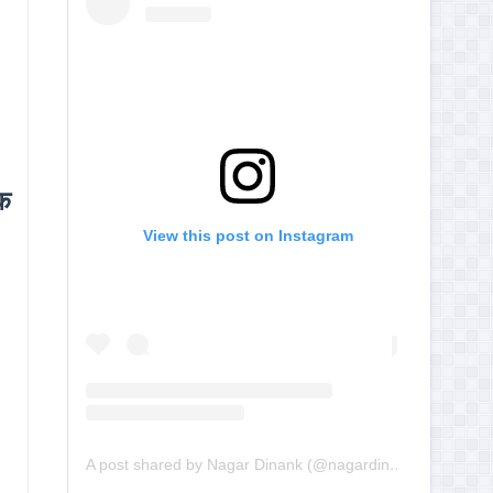
ेक
View this post on Instagram
A post shared by Nagar Dinank (@nagardinank)