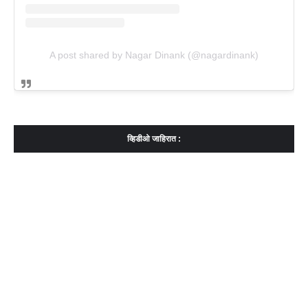
A post shared by Nagar Dinank (@nagardinank)
व्हिडीओ जाहिरात :