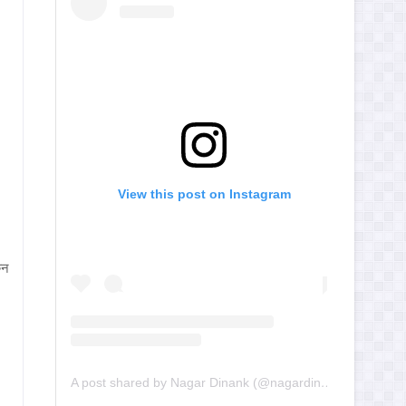
View this post on Instagram
ुन
A post shared by Nagar Dinank (@nagardinank)