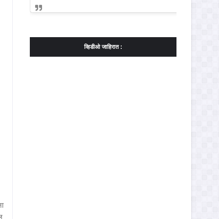
व्हिडीओ जाहिरात :
ना
ल