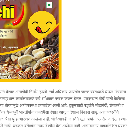
्याने देशात अनागोंदी निर्माण झाली. सर्व अधिकार जास्तीत जास्त स्वतःकडे घेऊन मंत्र्यांना
ंतप्रधान कार्यालयाकडे सर्व अधिकार प्राप्त करुन घेतले. पंतप्रधान मोदी यांनी केलेल्या
्या धोरणामुळे अर्थव्यवस्था डबघाईला आली आहे. हुकूमशाही पद्धतीने नोटाबंदी, शेतकरी व
 येण्यापुर्वी भारतीयांचा काळापैसा देशात आणू व देशाचा विकास साधू, अशा पध्दतीने
ळा पैसा पुन्हा भारतात आलेला नाही. भोळीभाबडी जनतेने भूल थापांना प्रतिसाद देऊन त्यां
ा आले नाही. घरकुल वंचितांना न्याय देखील देता आलेला नाही. अहमदनगर महापालिकेत घरकु