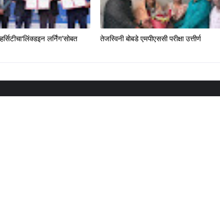
्हर्सिटीचा‘लिंक्डइन लर्निंग’सोबत
तेजस्विनी बोबडे एमपीएससी परीक्षा उत्तीर्ण