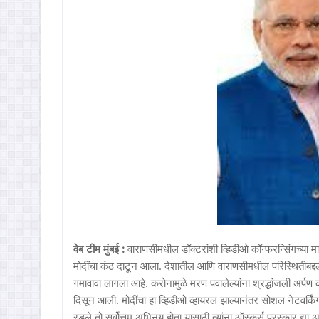
वेब टीम मुंबई :
वाराणसीमधील डॉक्टरांशी व्हिडीओ कॉन्फरन्सिंगच्या माध
मोदींचा कंठ दाटून आला. देशातील आणि वाराणसीमधील परिस्थितीबद्दल 
गमावावा लागला आहे. करोनामुळे मरण पवालेल्यांना श्रद्धांजली अर्पण क
दिसून आली. मोदींचा हा व्हिडीओ व्हायरल झाल्यानंतर सोशल नेटवर्किंग
रडले तो सर्वोत्तम अभिनय होता यासाठी त्यांना ऑस्कर्स पुरस्कार द्या