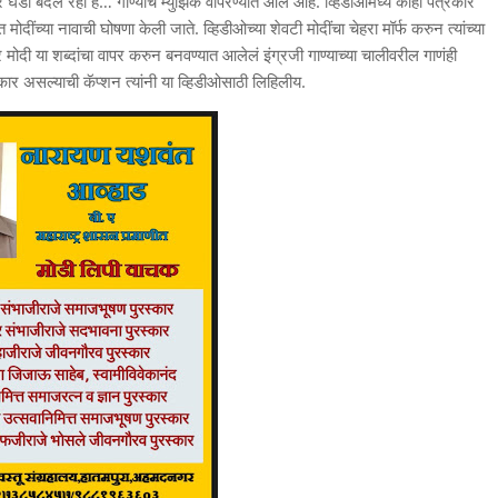
डी बदल रही है… गाण्याचं म्युझिक वापरण्यात आलं आहे. व्हिडीओमध्ये काही पत्रकार
ींच्या नावाची घोषणा केली जाते. व्हिडीओच्या शेवटी मोदींचा चेहरा मॉर्फ करुन त्यांच्या
र मोदी या शब्दांचा वापर करुन बनवण्यात आलेलं इंग्रजी गाण्याच्या चालीवरील गाणंही
्कार असल्याची कॅप्शन त्यांनी या व्हिडीओसाठी लिहिलीय.