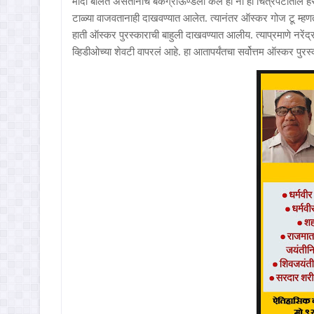
मोदी बोलत असतानाच बॅकग्राऊण्डला कल हो ना हो चित्रपटातील हर घ
टाळ्या वाजवतानाही दाखवण्यात आलेत. त्यानंतर ऑस्कर गोज टू म्हणत मोद
हाती ऑस्कर पुरस्काराची बाहुली दाखवण्यात आलीय. त्याप्रमाणे नरेंद्
व्हिडीओच्या शेवटी वापरलं आहे. हा आतापर्यंतचा सर्वोत्तम ऑस्कर पुरस