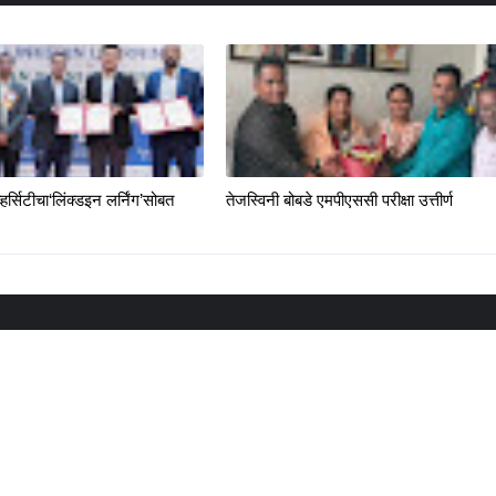
्हर्सिटीचा‘लिंक्डइन लर्निंग’सोबत
तेजस्विनी बोबडे एमपीएससी परीक्षा उत्तीर्ण