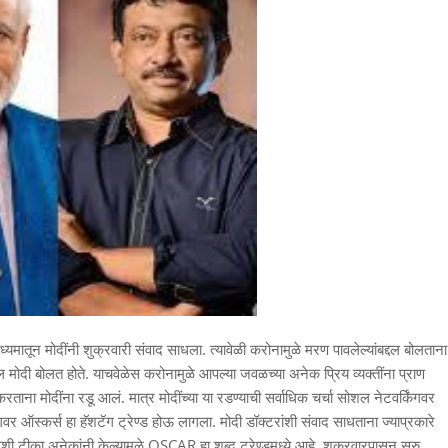
्यमातून मोदींनी शुक्रवारी संवाद साधला. त्यावेळी करोनामुळे मरण पावलेल्यांबद्दल बोलताना
मोदी बोलत होते. याचवेळेस करोनामुळे आपल्या जवळच्या अनेक प्रिय व्यक्तींना प्राण
रताना मोदींना रडू आलं. मात्र मोदींच्या या रडण्याची सर्वाधिक चर्चा सोशल नेटवर्किंगवर
वर ऑस्कर्स हा हॅशटॅग ट्रेण्ड होऊ लागला. मोदी डॉक्टरांशी संवाद साधताना ज्याप्रकारे
 अशी टीका अनेकांनी केल्यामुळे OSCAR हा शब्द ट्रेण्डमध्ये आहे. शुक्रवारपासून सुरु