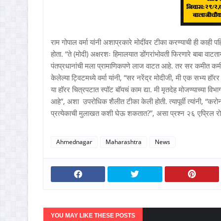
राम गोपाल वर्मा यांनी अशाप्रकारे मोदींवर टीका करण्याची ही काही पहिल
होता. “ते (मोदी) अक्षरशः हिमालयात डोंगरांभोवती फिरणारे बाबा वाट
पंतप्रधानांची मला प्रामाणिकपणे लाज वाटत आहे. तर सर कमीत कमी दा
केलेल्या ट्विटमध्ये वर्मा यांनी, “सर नरेंद्र मोदीजी, मी एक सभ्य ह
या हॉरर चित्रपटात स्पॉट बॉयचं काम द्या. मी मृतदेह मोजण्याच्या
आहे”, अशा उपरोधिक शैलीत टीका केली होती. त्यापूर्वी त्यांनी, “करोना प
प्रत्येकाची मुलाखत कशी घेऊ शकतात?”, असा प्रश्न २६ एप्रिल रोजी
Ahmednagar
Maharashtra
News
YOU MAY LIKE THESE POSTS