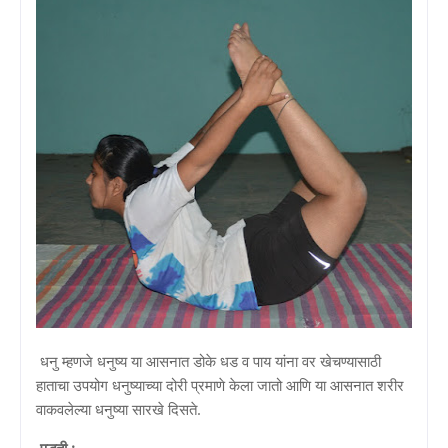
धनु म्हणजे धनुष्य या आसनात डोके धड व पाय यांना वर खेचण्यासाठी
हाताचा उपयोग धनुष्याच्या दोरी प्रमाणे केला जातो आणि या आसनात शरीर
वाकवलेल्या धनुष्या सारखे दिसते.
पद्धती :