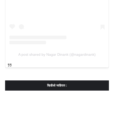
A post shared by Nagar Dinank (@nagardinank)
व्हिडीओ जाहिरात :