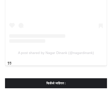
A post shared by Nagar Dinank (@nagardinank)
व्हिडीओ जाहिरात :