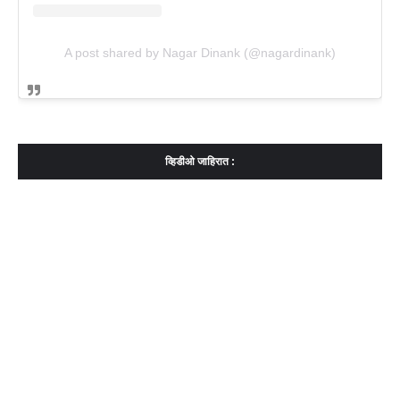
A post shared by Nagar Dinank (@nagardinank)
व्हिडीओ जाहिरात :