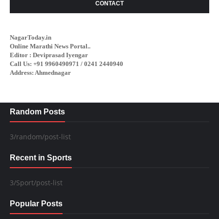
CONTACT
NagarToday.in
Online Marathi News Portal..
Editor : Deviprasad Iyengar
Call Us: +91 9960490971 / 0241 2440940
Address: Ahmednagar
Random Posts
3/random/post-list
Recent in Sports
3/Sport/post-list
Popular Posts