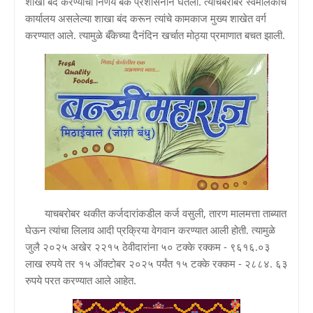
शाखा बंद करण्याचा निर्णय बँक प्रशासनाने घेतला. त्याचबरोबर स्वमालकीचे
कार्यालय असलेल्या शाखा बंद करून त्यांचे कामकाज मुख्य शाखेत वर्ग
करण्यात आले. त्यामुळे बँकेच्या दैनंदिन खर्चात मोठ्या प्रमाणात बचत झाली.
याचबरोबर थकीत कर्जदारांकडील कर्ज वसुली, तारण मालमत्ता ताब्यात
घेऊन त्यांचा लिलाव आदी प्रक्रिया वेगवान करण्यात आली होती. त्यामुळे
जुलै २०२५ अखेर २२१५ ठेवीदारांना ५० टक्के रक्कम - ९६१६.०३
लाख रुपये तर १५ ऑक्टोबर २०२५ पर्यंत १५ टक्के रक्कम - २८८४. ६३
रुपये परत करण्यात आले आहेत.