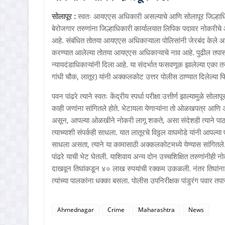
सोलापूर :
स्वतः आयएएस अधिकारी असल्याचे आणि सोलापूर जिल्हाधिक
बेरोजगार तरुणांना जिल्हाधिकारी कार्यालयात लिपिक पदावर नोकरी
आहे. संबंधित तोतया आयएएस अधिकाऱ्याला पोलिसांनी जेरबंद केले आह
करण्यात आलेल्या तोतया आयएएस अधिकाऱ्याचे नाव आहे. पुढील तपा
न्यायदंडाधिकाऱ्यांनी दिला आहे. या संदर्भात फसवणूक झालेल्या एका तर
गांधी चौक, लातूर) यांनी अक्कलकोट उत्तर पोलीस ठाण्यात दिलेल्या 
पवन पांढरे त्याने स्वतः केंद्रीय स्पर्धा परीक्षा उत्तीर्ण झाल्यामुळे 
काही जणांना सांगितले होते. भेटायला येणाऱ्यांना तो ओळखपत्र आणि 
असून, आपल्या ओळखीने नोकरी लागू शकते, असा संदेशही त्याने पाठविला 
त्याच्याशी संपर्कही साधला. यात लातूरचे विठ्ठल वाघमोडे यांनी आपल्य
साधला असता, त्याने या कामासाठी अक्कलकोटमध्ये येण्यास सांगितले
पांढरे याची भेट घेतली. याशिवाय अन्य दोन उच्चशिक्षित तरुणांनीही नो
दाखवून तिघांकडून ४० लाख रुपयांची रक्कम उकळली. नंतर तिघांना ल
त्यांच्या पालकांना धक्का बसला. पोलीस उपनिरीक्षक पांडुरंग पवार त
Ahmednagar
Crime
Maharashtra
News