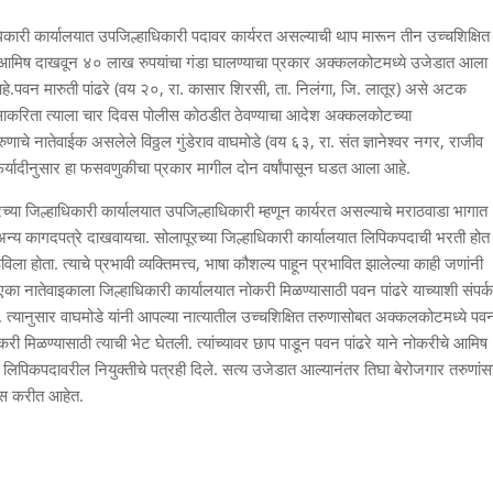
ारी कार्यालयात उपजिल्हाधिकारी पदावर कार्यरत असल्याची थाप मारून तीन उच्चशिक्षित
चे आमिष दाखवून ४० लाख रुपयांचा गंडा घालण्याचा प्रकार अक्कलकोटमध्ये उजेडात आला
े.पवन मारुती पांढरे (वय २०, रा. कासार शिरसी, ता. निलंगा, जि. लातूर) असे अटक
साकरिता त्याला चार दिवस पोलीस कोठडीत ठेवण्याचा आदेश अक्कलकोटच्या
ुणाचे नातेवाईक असलेले विठ्ठल गुंडेराव वाघमोडे (वय ६३, रा. संत ज्ञानेश्वर नगर, राजीव
फिर्यादीनुसार हा फसवणुकीचा प्रकार मागील दोन वर्षांपासून घडत आला आहे.
सोलापूरच्या जिल्हाधिकारी कार्यालयात उपजिल्हाधिकारी म्हणून कार्यरत असल्याचे मराठवाडा भागात
अन्य कागदपत्रे दाखवायचा. सोलापूरच्या जिल्हाधिकारी कार्यालयात लिपिकपदाची भरती होत
होता. त्याचे प्रभावी व्यक्तिमत्त्व, भाषा कौशल्य पाहून प्रभावित झालेल्या काही जणांनी
ा एका नातेवाइकाला जिल्हाधिकारी कार्यालयात नोकरी मिळण्यासाठी पवन पांढरे याच्याशी संपर्क
. त्यानुसार वाघमोडे यांनी आपल्या नात्यातील उच्चशिक्षित तरुणासोबत अक्कलकोटमध्ये पव
करी मिळण्यासाठी त्याची भेट घेतली. त्यांच्यावर छाप पाडून पवन पांढरे याने नोकरीचे आमिष
िपिकपदावरील नियुक्तीचे पत्रही दिले. सत्य उजेडात आल्यानंतर तिघा बेरोजगार तरुणां
पास करीत आहेत.