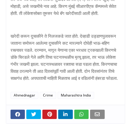
मोहाडी, असे जखमीचे नाव आहे. किरण मुंबई सीआरपीएफ कॅम्पमध्ये सेवेत
होती. ती लोकेशसोबत तुमसर येथे बॅग खरेदीसाठी आली होती.
खरेदी करून दुचाकीने ते निलजकडे जात होते. देव्हाडी उड्डाणपुलावरून
जाताना समोरून आलेल्या दुचाकीने कट मारल्याने दोघेही भाऊ-बहिण
रस्त्यावर पडले. दरम्यान, मागून येणाऱ्या एका भरधाव ट्रकखाली किरणचे
डोके चिरडले गेले आणि तिचा घटनास्थळीच मृत्यू झाला, तर भाऊ लोकेश
गंभीर जखमी झाला. घटनास्थळावर रक्ताचा सडा पडला होता. किरणचाचा
विवाह ठरल्याने ती आठ दिवसांपूर्वी गावी आली होती. दोन दिवसांनंतर तिचे
साक्षगंध होते. अपघाताची माहिती मिळताच आई व वडिलांनी हंबरडा फोडला.
Ahmednagar
Crime
Maharashtra India