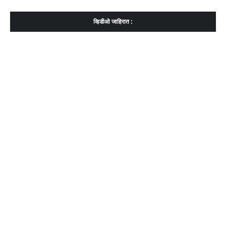
व्हिडीओ जाहिरात :