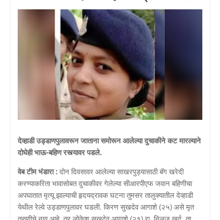
देव्हाडी उड्डाणपुलावरून जाताना समोरून आलेल्या दुचाकीने कट मारल्याने
दोघेही भाऊ-बहिण रस्त्यावर पडले.
वेब टीम भंडारा :
दोन दिवसावर आलेल्या साखरपुड्यासाठी बॅग खरेदी
करण्याकरिता भावासोबत दुचाकीवर गेलेल्या सीआरपीएफ जवान बहिणीचा
अपघातात मृत्यू झाल्याची हृदयद्रावक घटना तुमसर तालुक्यातील देव्हाडी
येथील रेल्वे उड्डाणपुलावर घडली. किरण सुखदेव आगाशे (२५) असे मृत
तरुणीचे नाव आहे, तर लोकेश सुखदेव आगाशे (२१) रा. निलज खुर्द, ता.