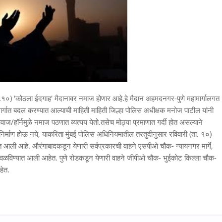
ता.१०) 'कोठला ईदगाह' मैदानावर नमाज होणार आहे.हे मैदान अहमदनगर-पुणे महामार्गालगत
मार्गात बदल करण्यात आल्याची माहिती माहिती जिल्हा पोलिस अधीक्षक मनोज पाटील यांनी
आवाज/हॉर्नमुळे नमाज पठणात व्यत्यय येतो.तसेच मोठ्या प्रमाणात गर्दी होत असल्याने
 निर्माण होऊ नये, याकरिता मुंबई पोलिस अधिनियमातील तरतुदीनुसार रविवारी (ता. १०)
ात आली आहे. औरंगाबादकडून येणारी सर्वप्रकारची वाहने एसपीओ चौक- न्यायनगर मार्गे,
े वळविण्यात आली आहेत. पुणे रोडकडून येणारी वाहने जीपीओ चौक- भुईकाेट किल्ला चौक-
हेत.