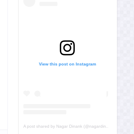
View this post on Instagram
A post shared by Nagar Dinank (@nagardinank)