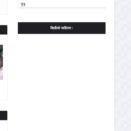
व्हिडीओ जाहिरात :