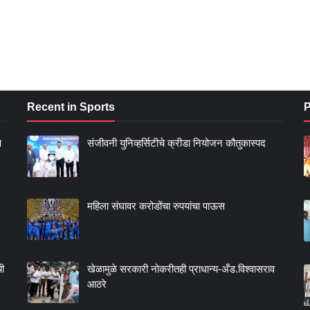
Recent in Sports
P
ण
संजीवनी युनिव्हर्सिटीचे क्रीडा नियोजन कौतुकास्पद
महिला संघावर करोडोंचा रुपयांचा पाऊस
ची
खेळामुळे सरकारी नोकरीतही प्राधान्य-अँड.विश्वासराव
आठरे