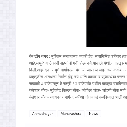
वेब टीम नगर :
मुस्लिम समाजाच्या 'बकरी ईद' सणानिमित्त रविवार (
आहे.यामुळे याठिकाणी वाहनांची गर्दी होऊ नये.यासाठी येथील वाहतूक 
दिली.अहमदनगर-पुणे मार्गावरून येणाऱ्या-जाणाऱ्या वाहनांच्या कर्कश 
वाहतुकीस अडथळा निर्माण होवू नये आणि कायदा व सुव्यस्थेचा प्रश्न
सकाळी ७ वाजेपासून ते रात्री १२ वाजेपर्यंत येथील वाहतूक वळविण्य
बेलेश्वर चौक- भुईकाेट किल्ला चौक- जीपीओ चौक- चांदणी चौक मार्ग
बेलेश्वर चौक- न्यायनगर मार्गे- एसपीओ चौकाकडे वळविण्यात आली आ
Ahmednagar
Maharashtra
News