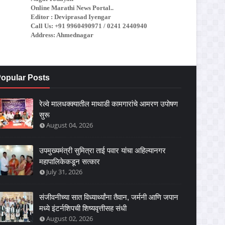
Online Marathi News Portal..
Editor : Deviprasad Iyengar
Call Us: +91 9960490971 / 0241 2440940
Address: Ahmednagar
opular Posts
रेल्वे मालधक्क्यातील माथाडी कामगारांचे आमरण उपोषण
सुरू
August 04, 2026
उपमुख्यमंत्री सुमित्रा ताई पवार यांचा अहिल्यानगर
महापालिकेकडून सत्कार
July 31, 2026
संजीवनीच्या सात विध्यार्थ्यांना तैवान, जर्मनी आणि जपान
मध्ये इंटर्नशिपची शिष्यवृत्तीसह संधी
August 02, 2026