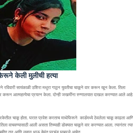
रूने केली मुलीची हत्या
याने रविवारी सायंकाळी उशिरा मथुरा गाठून युवतीचा चाकूने वार करून खून केला. तिला
 करून आत्महत्येचा प्रयत्न केला. दोन्ही जखमींना रुग्णालयात दाखल करण्यात आले आहे
पत्रिकेतील चाकू होता. घरात प्रवेश करताच माथेफिरूने कार्डमध्ये ठेवलेला चाकू काढला आण
तिला वाचवण्यासाठी आली असता तिच्याही डोक्यात चाकूने वार करण्यात आला. त्यानंतर त्या
 बहीण तनु आणि लहान भाऊ हेमंत प्रचंड घाबरले आहेत.