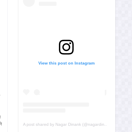
View this post on Instagram
.
ि
ने
A post shared by Nagar Dinank (@nagardinank)