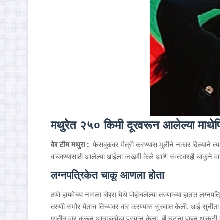
मथुरेत २५० किमी दूरवरून आलेल्या माथेफि
वेब टीम मथुरा :
फेसबुकवर मैत्री करण्यास मुलीने नकार दिल्याने त्
वाचवण्यासाठी आलेल्या आईला जखमी केले आणि स्वत:वरही चाकूने वार
लग्नपत्रिकेत चाकू आणला होता
ठाणे हायवेच्या नागला बोहरा येथे पोहोचलेल्या तरुणाच्या हातात लग्न
तरुणी समोर येताच तिच्यावर वार करण्यास सुरुवात केली. आई सुनीता 
छातीत वार करून आत्महत्येचा प्रयत्न केला. ही घटना पाहून धाकटी