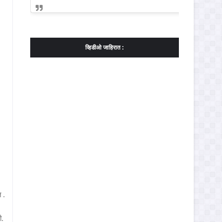
व्हिडीओ जाहिरात :
 .
ी.