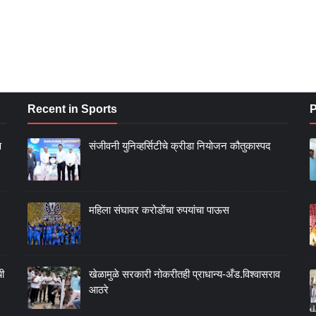
Recent in Sports
P
ण
संजीवनी युनिव्हर्सिटीचे क्रीडा नियोजन कौतुकास्पद
महिला संघावर करोडोंचा रुपयांचा पाऊस
ची
खेळामुळे सरकारी नोकरीतही प्राधान्य-अँड.विश्वासराव
आठरे