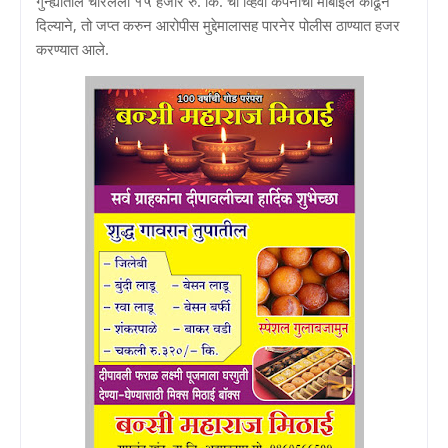
गुन्ह्यातील चोरलेला १५ हजार रु. कि. चा व्हिवो कंपनीचा मोबाईल काढून
दिल्याने, तो जप्त करुन आरोपीस मुद्देमालासह पारनेर पोलीस ठाण्यात हजर
करण्यात आले.