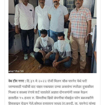
वेब टीम नगर :
दि.३१ मे २०२२ रोजी मिलन चौक पारनेर येथे घरी
जाण्यासाठी गाडीची वाट पाहत रस्त्यावर उभ्या असतांना स्प्लेंडर दुचाकीवर
निळ्या व काळ्या रंगाचे शर्ट घातलेले अज्ञात दोनजणांनी जवळ येऊन
हातातील १५ हजार रु. किंमतीचा व्हिवो कंपनीचा मोबाईल फोन बळजबरीने
हिसकावून घेऊन गेले,कोमल दत्तात्रय जाधव (रा.करदी, ता. पारनेर) यांच्या