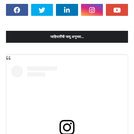
जाहिरातींची जादू अनुभवा...