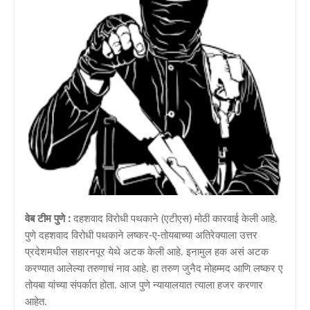
वेब टीम पुणे :
दहशवाद विरोधी पथकाने (एटीएस) मोठी कारवाई केली आहे.
पुणे दहशवाद विरोधी पथकाने लष्कर-ए-तोयबाच्या अतिरेक्याला उत्तर
प्रदेशमधील सहारनपूर येथे अटक केली आहे. इनामुल हक असं अटक
करण्यात आलेल्या तरुणाचं नाव आहे. हा तरुण जुनैद मोहम्मद आणि लष्कर ए
तोयबा यांच्या संपर्कात होता. आज पुणे न्यायालयात त्याला हजर करणार
आहेत.