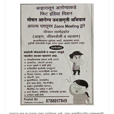
इनामुल हक हा मूळचा उत्तर प्रदेशचा आहे. जम्मू काश्मीरमधील दहशतवादी