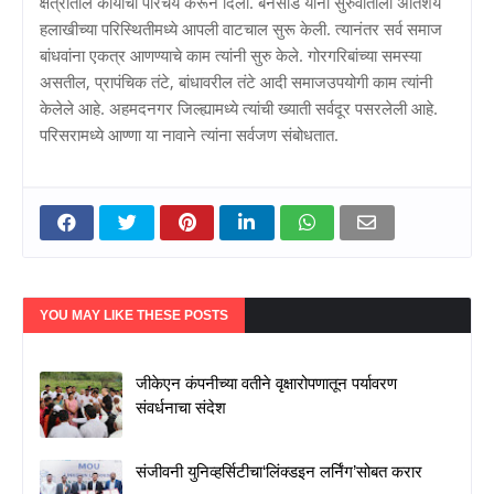
क्षेत्रातील कार्याचा परिचय करून दिला. बनसोडे यांनी सुरुवातीला अतिशय
हलाखीच्या परिस्थितीमध्ये आपली वाटचाल सुरू केली. त्यानंतर सर्व समाज
बांधवांना एकत्र आणण्याचे काम त्यांनी सुरु केले. गोरगरिबांच्या समस्या
असतील, प्रापंचिक तंटे, बांधावरील तंटे आदी समाजउपयोगी काम त्यांनी
केलेले आहे. अहमदनगर जिल्ह्यामध्ये त्यांची ख्याती सर्वदूर पसरलेली आहे.
परिसरामध्ये आण्णा या नावाने त्यांना सर्वजण संबोधतात.
YOU MAY LIKE THESE POSTS
जीकेएन कंपनीच्या वतीने वृक्षारोपणातून पर्यावरण
संवर्धनाचा संदेश
संजीवनी युनिव्हर्सिटीचा‘लिंक्डइन लर्निंग’सोबत करार