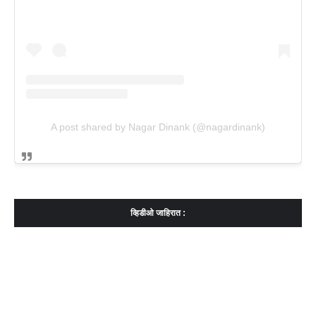
A post shared by Nagar Dinank (@nagardinank)
व्हिडीओ जाहिरात :