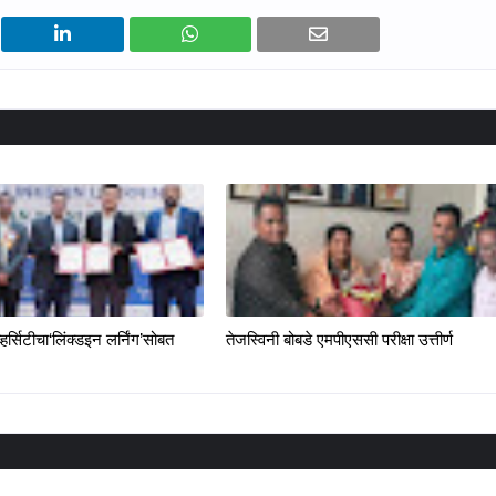
्हर्सिटीचा‘लिंक्डइन लर्निंग’सोबत
तेजस्विनी बोबडे एमपीएससी परीक्षा उत्तीर्ण