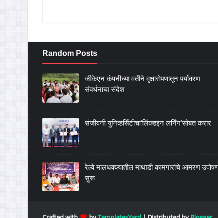
Random Posts
जीकेएन कंपनीच्या वतीने वृक्षारोपणातून पर्यावरण
संवर्धनाचा संदेश
संजीवनी युनिव्हर्सिटीचा‘लिंक्डइन लर्निंग’सोबत करार
रेल्वे मालधक्क्यातील माथाडी कामगारांचे आमरण उपोष
सुरू
Crafted with
by
TemplatesYard
| Distributed by
Blogger