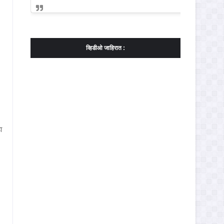
व्हिडीओ जाहिरात :
ा