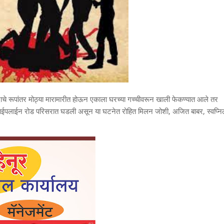
चे रूपांतर मोठ्या मारामारीत होऊन एकाला घरच्या गच्चीवरून खाली फेकण्यात आले तर
 पाईपलाईन रोड परिसरात घडली असून या घटनेत रोहित मिलन जोशी, अजित बाबर, स्वप्न