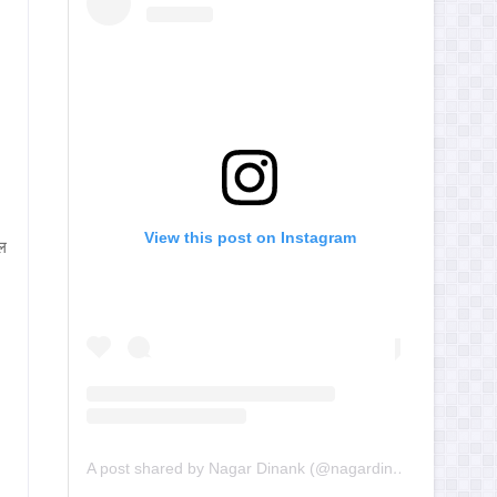
View this post on Instagram
िल
A post shared by Nagar Dinank (@nagardinank)