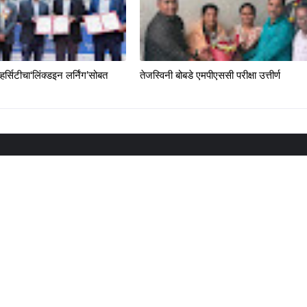
्हर्सिटीचा‘लिंक्डइन लर्निंग’सोबत
तेजस्विनी बोबडे एमपीएससी परीक्षा उत्तीर्ण