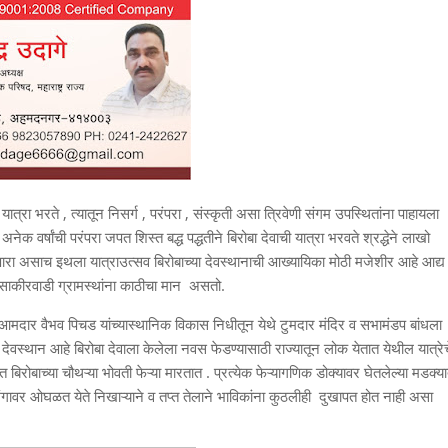
 यात्रा भरते , त्यातून निसर्ग , परंपरा , संस्कृती असा त्रिवेणी संगम उपस्थितांना पाहायला
र्षांची परंपरा जपत शिस्त बद्ध पद्धतीने बिरोबा देवाची यात्रा भरवते श्रद्धेने लाखो
ांगणारा असाच इथला यात्राउत्सव बिरोबाच्या देवस्थानाची आख्यायिका मोठी मजेशीर आहे आद्य
तर साकीरवाडी ग्रामस्थांना काठीचा मान असतो.
माजी आमदार वैभव पिचड यांच्यास्थानिक विकास निधीतून येथे टुमदार मंदिर व सभामंडप बांधला
िर देवस्थान आहे बिरोबा देवाला केलेला नवस फेडण्यासाठी राज्यातून लोक येतात येथील यात्रेच
ंत बिरोबाच्या चौथऱ्या भोवती फेऱ्या मारतात . प्रत्येक फेऱ्यागणिक डोक्यावर घेतलेल्या मडक्य
गावर ओघळत येते निखाऱ्याने व तप्त तेलाने भाविकांना कुठलीही दुखापत होत नाही असा