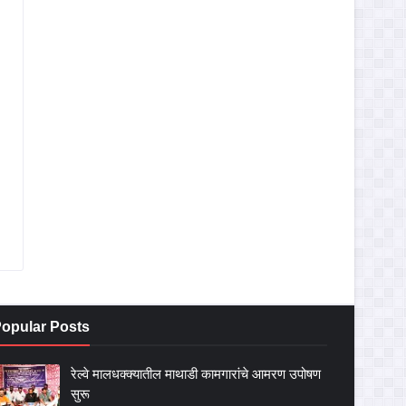
opular Posts
रेल्वे मालधक्क्यातील माथाडी कामगारांचे आमरण उपोषण
सुरू