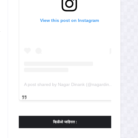
View this post on Instagram
A post shared by Nagar Dinank (@nagardinank)
व्हिडीओ जाहिरात :