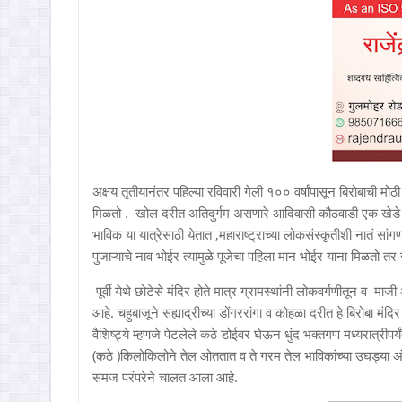
अक्षय तृतीयानंतर पहिल्या रविवारी गेली १०० वर्षांपासून बिरोबाची मोठी
मिळतो . खोल दरीत अतिदुर्गम असणारे आदिवासी कौठवाडी एक खेडे अनेक व
भाविक या यात्रेसाठी येतात ,महाराष्ट्राच्या लोकसंस्कृतीशी नातं स
पुजाऱ्याचे नाव भोईर त्यामुळे पूजेचा पहिला मान भोईर याना मिळतो 
पूर्वी येथे छोटेसे मंदिर होते मात्र ग्रामस्थांनी लोकवर्गणीतून व 
आहे. चहुबाजूने सह्याद्रीच्या डोंगररांगा व कोहळा दरीत हे बिरोबा मंद
वैशिष्ट्ये म्हणजे पेटलेले कठे डोईवर घेऊन धुंद भक्तगण मध्यरात्रीपर्य
(कठे )किलोकिलोने तेल ओततात व ते गरम तेल भाविकांच्या उघड्या अं
समज परंपरेने चालत आला आहे.