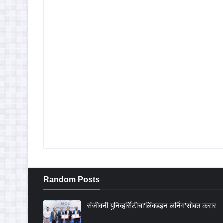
Random Posts
संजीवनी युनिव्हर्सिटीचा‘लिंक्डइन लर्निंग’सोबत करार