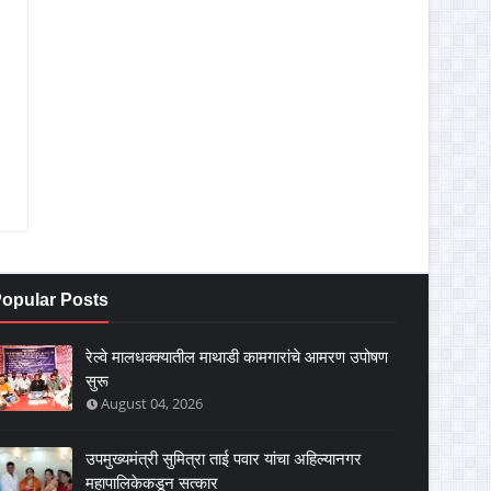
opular Posts
रेल्वे मालधक्क्यातील माथाडी कामगारांचे आमरण उपोषण
सुरू
August 04, 2026
उपमुख्यमंत्री सुमित्रा ताई पवार यांचा अहिल्यानगर
महापालिकेकडून सत्कार