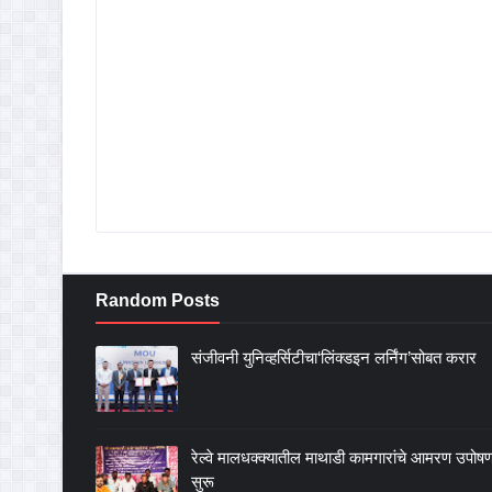
Random Posts
संजीवनी युनिव्हर्सिटीचा‘लिंक्डइन लर्निंग’सोबत करार
रेल्वे मालधक्क्यातील माथाडी कामगारांचे आमरण उपोष
सुरू