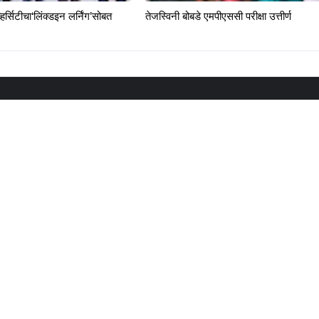
्हर्सिटीचा‘लिंक्डइन लर्निंग’सोबत
तेजस्विनी बोबडे एमपीएससी परीक्षा उत्तीर्ण