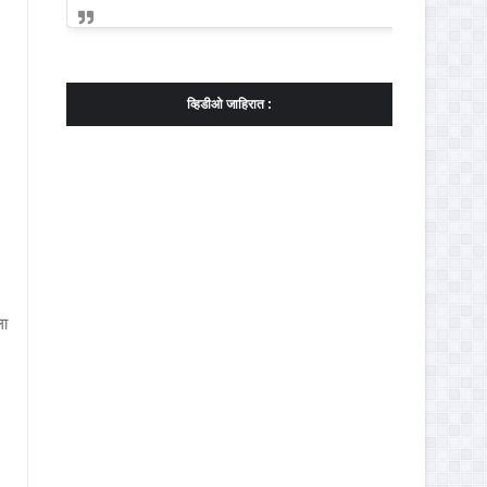
व्हिडीओ जाहिरात :
ला