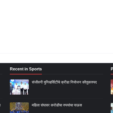
Recent in Sports
P
संजीवनी युनिव्हर्सिटीचे क्रीडा नियोजन कौतुकास्पद
ण
महिला संघावर करोडोंचा रुपयांचा पाऊस