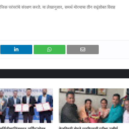
 परंपरांचे संरक्षण करते. या लेखानुसार, समर्थ मोरयाचा तीन वधूंसोबत विवाह
्हर्सिटीचा‘लिंक्डइन लर्निंग’सोबत
तेजस्विनी बोबडे एमपीएससी परीक्षा उत्तीर्ण