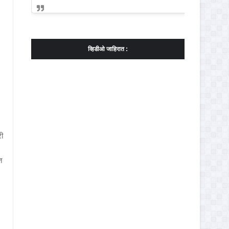
व्हिडीओ जाहिरात :
री
त