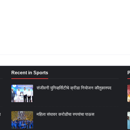
Recent in Sports
P
संजीवनी युनिव्हर्सिटीचे क्रीडा नियोजन कौतुकास्पद
ण
महिला संघावर करोडोंचा रुपयांचा पाऊस