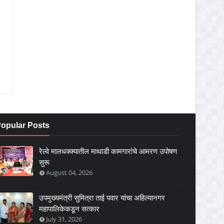
opular Posts
रेल्वे मालधक्क्यातील माथाडी कामगारांचे आमरण उपोषण
सुरू
August 04, 2026
उपमुख्यमंत्री सुमित्रा ताई पवार यांचा अहिल्यानगर
महापालिकेकडून सत्कार
July 31, 2026