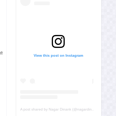
सी
View this post on Instagram
A post shared by Nagar Dinank (@nagardinank)