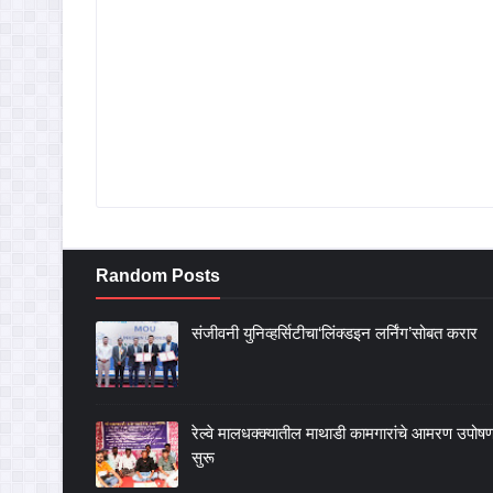
Random Posts
संजीवनी युनिव्हर्सिटीचा‘लिंक्डइन लर्निंग’सोबत करार
रेल्वे मालधक्क्यातील माथाडी कामगारांचे आमरण उपोष
सुरू