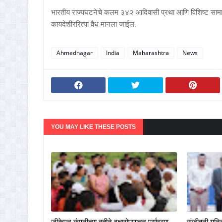
भारतीय राज्यघटनेचे कलम ३४२ आदिवासी प्रथा आणि विशिष्ट सामाजिक
कायदेशीररित्या वैध मानला जाईल.
Ahmednagar
India
Maharashtra
News
YOU MAY LIKE THESE POSTS
जीकेएन कंपनीच्या वतीने वृक्षारोपणातून पर्यावरण
संजीवनी युनिव