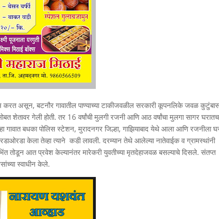
े काम करत असून, बटनौर गावातील पाण्याच्या टाकीजवळील सरकारी कूपनलिके जवळ कुटुंबा
ीसोबत शेतावर गेली होती. तर 16 वर्षांची मुलगी रजनी आणि आठ वर्षांचा मुलगा सागर घरातच
मचंद हा गावात बधका पोलिस स्टेशन, मुरादनगर जिल्हा, गाझियाबाद येथे आला आणि रजनीला घ
ाओरडा केला तेव्हा त्याने कडी लावली. दरम्यान तेथे आलेल्या नातेवाईक व ग्रामस्थांनी
िंत तोडून आत प्रवेश केल्यानंतर मारेकरी युवतीच्या मृतदेहाजवळ बसल्याचे दिसले. संतप्त
ांच्या स्वाधीन केले.