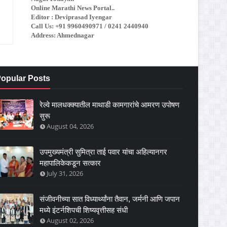
Online Marathi News Portal..
Editor : Deviprasad Iyengar
Call Us: +91 9960490971 / 0241 2440940
Address: Ahmednagar
opular Posts
रेल्वे मालधक्क्यातील माथाडी कामगारांचे आमरण उपोषण
सुरू
August 04, 2026
उपमुख्यमंत्री सुमित्रा ताई पवार यांचा अहिल्यानगर
महापालिकेकडून सत्कार
July 31, 2026
संजीवनीच्या सात विध्यार्थ्यांना तैवान, जर्मनी आणि जपान
मध्ये इंटर्नशिपची शिष्यवृत्तीसह संधी
August 02, 2026