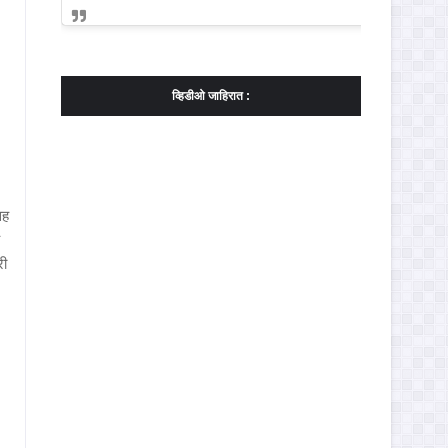
व्हिडीओ जाहिरात :
सह
री