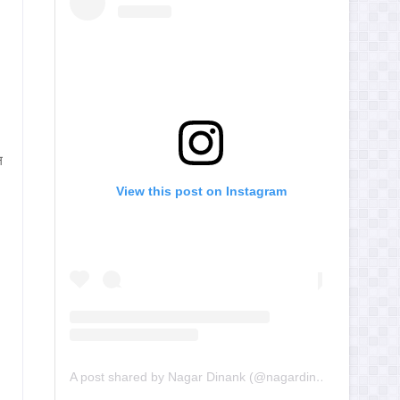
ल
View this post on Instagram
A post shared by Nagar Dinank (@nagardinank)