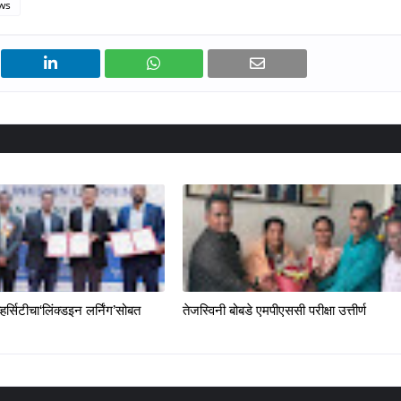
ws
्हर्सिटीचा‘लिंक्डइन लर्निंग’सोबत
तेजस्विनी बोबडे एमपीएससी परीक्षा उत्तीर्ण