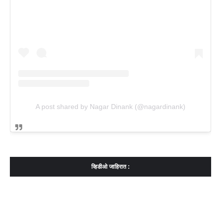
A post shared by Nagar Dinank (@nagardinank)
व्हिडीओ जाहिरात :