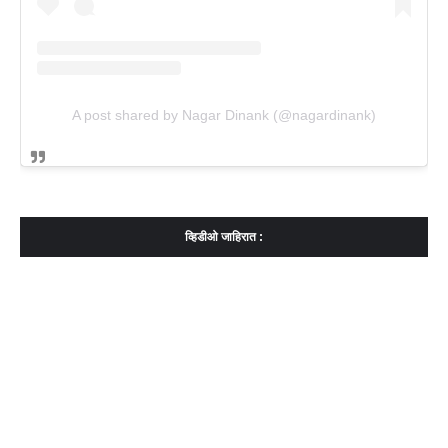
A post shared by Nagar Dinank (@nagardinank)
व्हिडीओ जाहिरात :