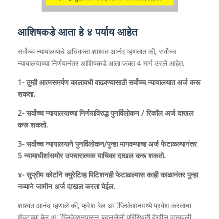
आशिषकडे आता हे ४ पर्याय आहेत
सर्वोच्च न्यायालयाचे अधिवक्ता शाश्वत आनंद म्हणतात की, सर्वोच्च
न्यायालयाच्या निर्णयानंतर आशिषकडे आता फक्त 4 मार्ग उरले आहेत.
1- तुम्ही आत्मसमर्पण कालावधी वाढवण्यासाठी सर्वोच्च न्यायालयात अर्ज करू
शकता.
2- सर्वोच्च न्यायालयाच्या निर्णयाविरुद्ध पुनर्विलोकन / रिकॉल अर्ज दाखल
करू शकतो.
3- सर्वोच्च न्यायालयाने पुनर्विलोकन/पुन्हा मागवण्याचा अर्ज फेटाळल्यानंतर
5 न्यायाधीशांसमोर उपचारात्मक याचिका दाखल करू शकतो.
४- सुप्रीम कोर्टाने क्युरेटिव्ह पिटिशनही फेटाळल्यास काही काळानंतर पुन्हा
नव्याने जामीन अर्ज दाखल करता येईल.
शाश्वत आनंद म्हणाले की, फ्रेश बेल अॅप्लिकेशनमध्ये प्रवेश करताना
शेवटच्या बेल अॅप्लिकेशनपासून बदललेली परिस्थिती देखील दाखवली