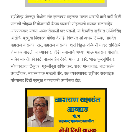
श्रीक्षेत्र पंढरपूर येथील संत ज्ञानेश्वर महाराज मठात आषाढी वारी पायी दिंडी
पालखी सोहळा नियोजनाची बैठक पालखी सोहळ्याचे मालक बाळासाहेब
आरफळकर यांच्या अध्यक्षतेखाली पार पडली. या बैठकीस श्रीमंत उर्जितसिंह
शितोळे, प्रमुख विश्वस्त योगेश देसाई, विश्वस्त डॉ अभय टिळक, नामदेव
महाराज वासकर, राणू महाराज वासकर, श्री विठ्ठल-रुक्मिणी मंदिर समितीचे
विश्वस्थ माउली जळगावकर, दिंडी समाजाचे अध्यक्ष भाऊ महाराज गोसावी,
सचिव मारुती कोकाटे, बाळासाहेब रंदवे, भागवत चवरे, भाऊ फुरसुंगीकर,
सोपानकाका टेंबुकर, गुरुजीबुवा राशिनकर, शरद गायकवाड, बाळासाहेब
उकळीकर, व्यवस्थापक माउली वीर, सह व्यवस्थापक श्रीधर सरनाईक
यांच्यासह दिंडी प्रमुख व फडकरी उपस्थित होते.