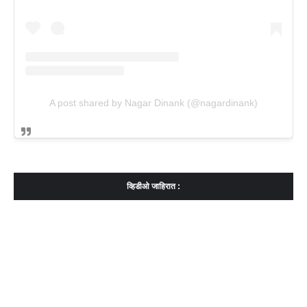
A post shared by Nagar Dinank (@nagardinank)
व्हिडीओ जाहिरात :