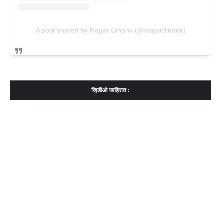
A post shared by Nagar Dinank (@nagardinank)
व्हिडीओ जाहिरात :