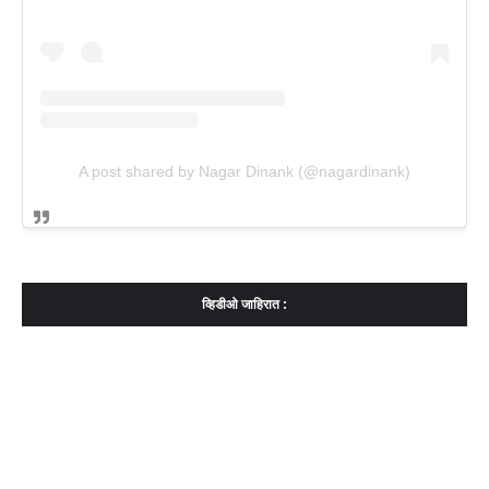
A post shared by Nagar Dinank (@nagardinank)
व्हिडीओ जाहिरात :