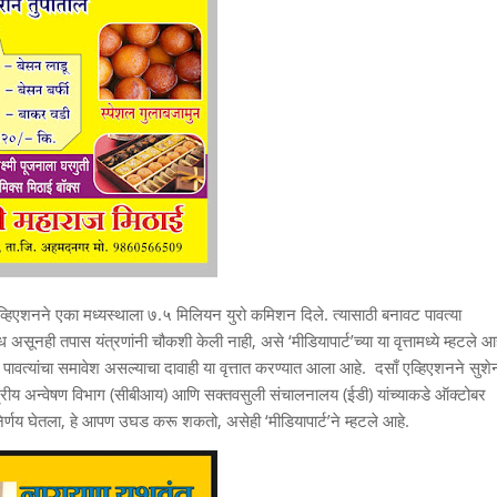
 एव्हिएशनने एका मध्यस्थाला ७.५ मिलियन युरो कमिशन दिले. त्यासाठी बनावट पावत्या
ूनही तपास यंत्रणांनी चौकशी केली नाही, असे ‘मीडियापार्ट’च्या या वृत्तामध्ये म्हटले आह
 पावत्यांचा समावेश असल्याचा दावाही या वृत्तात करण्यात आला आहे. दसाँ एव्हिएशनने सुशे
 केंद्रीय अन्वेषण विभाग (सीबीआय) आणि सक्तवसुली संचालनालय (ईडी) यांच्याकडे ऑक्टोबर
िर्णय घेतला, हे आपण उघड करू शकतो, असेही ‘मीडियापार्ट’ने म्हटले आहे.