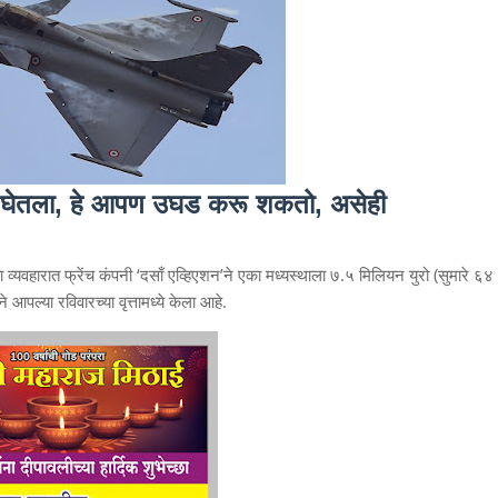
णय घेतला, हे आपण उघड करू शकतो, असेही
ा व्यवहारात फ्रेंच कंपनी ‘दसाँ एव्हिएशन’ने एका मध्यस्थाला ७.५ मिलियन युरो (सुमारे ६४
े आपल्या रविवारच्या वृत्तामध्ये केला आहे.