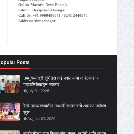
Online Marathi News Portal..
Editor : Deviprasad Iyengar
Call Us: +91 9960490971 / 0241 2440940
Address: Ahmednagar
opular Posts
उपमुख्यमंत्री सुमित्रा ताई पवार यांचा अहिल्यानगर
महापालिकेकडून सत्कार
July 31, 2026
रेल्वे मालधक्क्यातील माथाडी कामगारांचे आमरण उपोषण
सुरू
August 04, 2026
संजीवनीच्या सात विध्यार्थ्यांना तैवान, जर्मनी आणि जपान