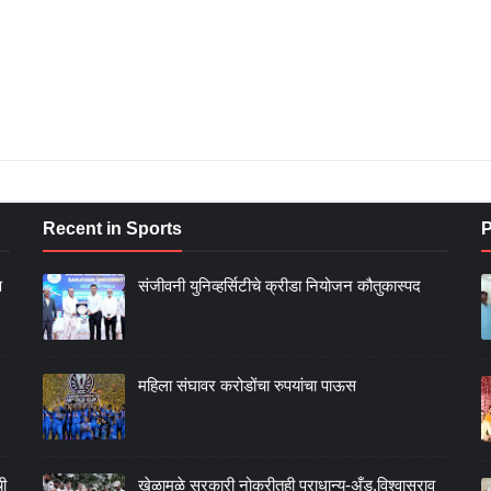
Recent in Sports
P
ण
संजीवनी युनिव्हर्सिटीचे क्रीडा नियोजन कौतुकास्पद
महिला संघावर करोडोंचा रुपयांचा पाऊस
ची
खेळामुळे सरकारी नोकरीतही प्राधान्य-अँड.विश्वासराव