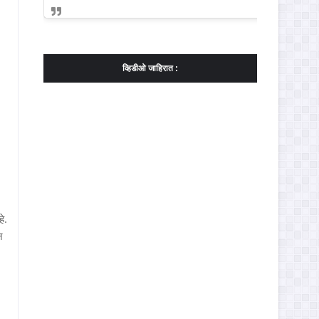
व्हिडीओ जाहिरात :
े.
न