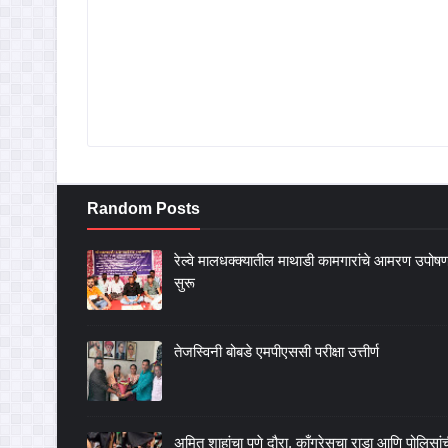
Random Posts
रेल्वे मालधक्क्यातील माथाडी कामगारांचे आमरण उपोष
सुरू
तेजस्विनी बोबडे एमपीएससी परीक्षा उत्तीर्ण
अमित शाहांचा पुणे दौरा, काँग्रेसचा राडा आणि पोलिसां