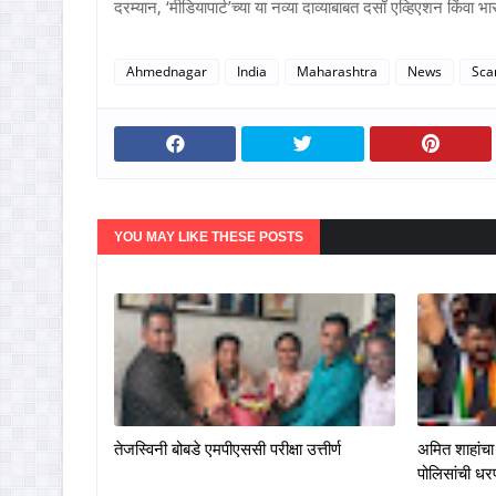
दरम्यान, ‘मीडियापार्ट’च्या या नव्या दाव्याबाबत दसाँ एव्हिएशन किंवा
Ahmednagar
India
Maharashtra
News
Sc
YOU MAY LIKE THESE POSTS
तेजस्विनी बोबडे एमपीएससी परीक्षा उत्तीर्ण
अमित शाहांचा 
पोलिसांची ध