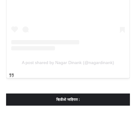
A post shared by Nagar Dinank (@nagardinank)
व्हिडीओ जाहिरात :