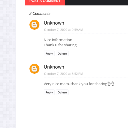
POST A COMMENT
2 Comments
Unknown
October 7, 2020 at 9:59 AM
Nice information
Thank u for sharing
Reply
Delete
Unknown
October 7, 2020 at 3:52 PM
Very nice mam..thank you for sharing👌👌
Reply
Delete