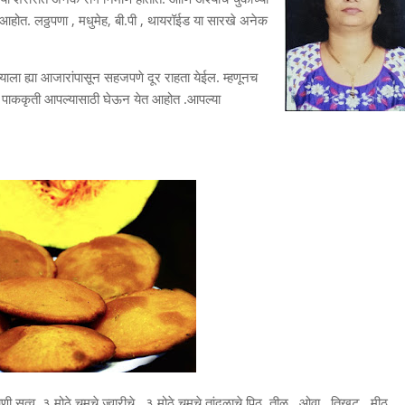
ोत. लठ्ठपणा , मधुमेह, बी.पी , थायरॉईड या सारखे अनेक
्याला ह्या आजारांपासून सहजपणे दूर राहता येईल. म्हणूनच
ही पाककृती आपल्यासाठी घेऊन येत आहोत .आपल्या
 सत्व, ३ मोठे चमचे ज्वारीचे , ३ मोठे चमचे तांदळाचे पिठ ,तीळ , ओवा , तिखट , मीठ ,