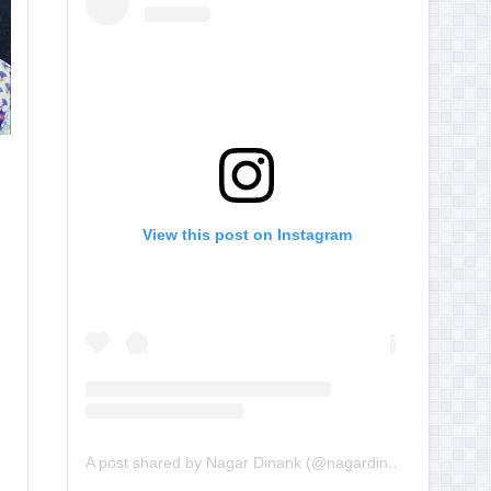
View this post on Instagram
A post shared by Nagar Dinank (@nagardinank)