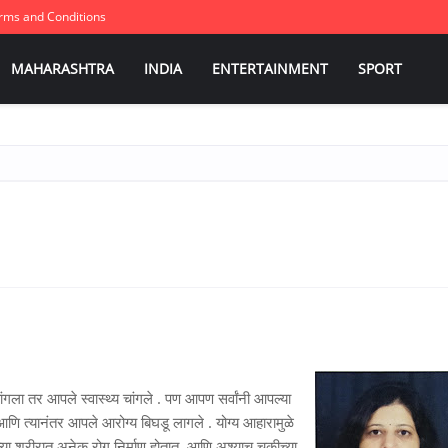
rms and Conditions
MAHARASHTRA
INDIA
ENTERTAINMENT
SPORT
गला तर आपले स्वास्थ्य चांगले . पण आपण सर्वांनी आपल्या
ि त्यानंतर आपले आरोग्य बिघडू लागले . योग्य आहारामुळे
्या शरीरात अनेक रोग निर्माण होतात. आणि अश्याच चुकीच्या