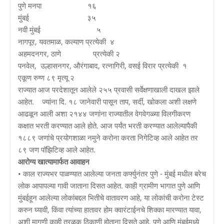
पुणे मनपा १६
मुंबई ३५
नवी मुंबई ५
नागपूर, यवतमाळ, कल्याण प्रत्येकी ४
अहमदनगर, ठाणे प्रत्येकी २
पनवेल, उल्हासनगर, औरंगाबाद, रत्नागिरी, वसई विरार प्रत्येकी १
एकूण रुग्ण ८९ मृत्यू २
राज्यात आज परदेशातून आलेले २५५ प्रवासी सर्वेक्षणाखाली दाखल झाले
आहेत. ज्यांना दि. १८ जानेवारी पासून ताप, सर्दी, खोकला अशी लक्षणे
आढळून आली अशा २१४४ जणांना राज्यातील वेगवेगळ्या विलगीकरण
कक्षात भरती करण्यात आले होते. आज पर्यंत भरती करण्यात आलेल्यापैकी
१८८९ जणांचे प्रयोगशाळा नमुने करोना करता निगेटिव्ह आले आहेत तर
८९ जण पॉझिटिव्ह आले आहेत.
आरोग्य खात्यामार्फत आवाहन
• काल राज्यभर पाळण्यात आलेल्या जनता कर्फ्युनंतर पुणे - मुंबई मधील बरेच
लोक आपापल्या गावी जाताना दिसत आहेत. काही ग्रामीण भागात पुणे आणि
मुंबईहून आलेल्या लोकांबद्दल भितीचे वातावरण आहे, या लोकांची करोना टेस्ट
करुन घ्यावी, किंवा त्यांच्या हातावर होम क्वारंटाईनचे शिक्का मारण्यात यावा,
अशी मागणी काही तुरळक ठिकाणी होताना दिसते आहे. पुणे आणि मुंबईमध्ये