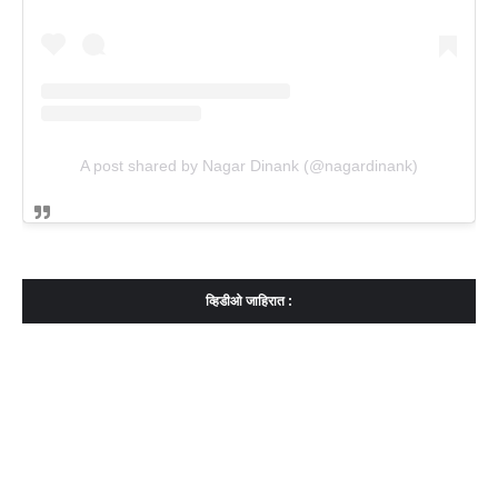
A post shared by Nagar Dinank (@nagardinank)
व्हिडीओ जाहिरात :