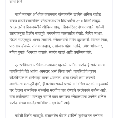
यांनी केले.
माजी महापौर अभिषेक कळमकर यांच्यावतीने उपनेते अनिल राठोड
यांच्या वाढदिवसानिमित्त स्नेहालयमधील विद्यार्थ्यांना २५० किलो तांदूळ,
खाऊ तसेच शिवजयंतीचे औचित्य साधून शिवचरित्र देण्यात आले. यावेळी
शहरप्रमुख दिलीप सातपुते, नगरसेवक बाळासाहेब बोराटे, गिरिष जाधव,
जिल्हा उपप्रमुख आनंद लहामगे, स्नेहालयाचे गिरिष कुलकर्णी, मिस्टर निक,
पारुनाथ ढोकळे, संजय आव्हाड, उद्योजक महेश गलांडे, उमेश भांबरकर,
मनिष गुगळे, भिमराज कराळे, सहदेव पावले आदि उपस्थित होते.
प्रास्तविकात अभिषेक कळमकर म्हणाले, अनिल राठोड हे सर्वसामान्य
नागरिकांचे नेते आहेत. आमदार असो किंवा नसो, नागरिकांचे प्रश्‍न
सोडविण्यात ते अहोरात्र तत्पर असतात. अशा चांगले काम करणारे
व्यक्तीमत्व शतायुषी होवो, ही परमेश्‍वराकडे प्रार्थना ! वंचित घटकांना हक्काचे
घर देणार्‍या सामाजिक संस्थांना मदतीचा हात देण्याचे प्रत्येकाचे कर्तव्य आहे.
याच कर्तव्याच्या भावनेतून चांगले काम करणार्‍या स्नेहालयाला उपनेते अनिल
राठोड यांच्या वाढदिवसानिमित्त मदत केली आहे.
यावेळी दिलीप सातपुते, बाळासाहेब बोराटे आदिंनी शुभेच्छापर मनोगत