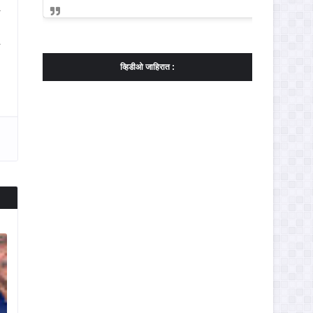
ट
व्हिडीओ जाहिरात :