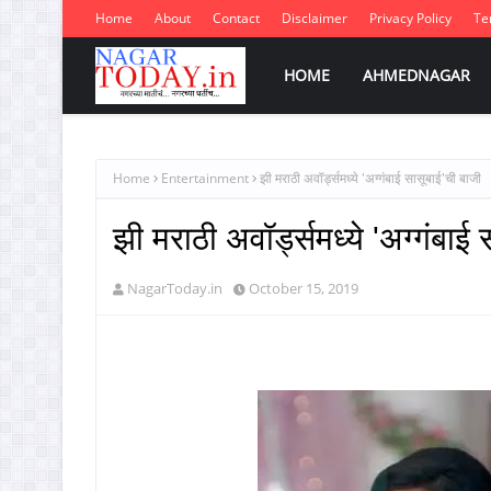
Home
About
Contact
Disclaimer
Privacy Policy
Te
HOME
AHMEDNAGAR
Home
Entertainment
झी मराठी अवॉर्ड्समध्ये 'अग्गंबाई सासूबाई'ची बाजी
झी मराठी अवॉर्ड्समध्ये 'अग्गंबाई
NagarToday.in
October 15, 2019