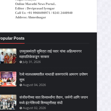
Online Marathi News Portal..
Editor : Deviprasad Iyengar
Call Us: +91 9960490971 / 0241 2440940
Address: Ahmednagar
opular Posts
उपमुख्यमंत्री सुमित्रा ताई पवार यांचा अहिल्यानगर
महापालिकेकडून सत्कार
July 31, 2026
रेल्वे मालधक्क्यातील माथाडी कामगारांचे आमरण उपोषण
सुरू
August 04, 2026
संजीवनीच्या सात विध्यार्थ्यांना तैवान, जर्मनी आणि जपान
मध्ये इंटर्नशिपची शिष्यवृत्तीसह संधी
August 02, 2026