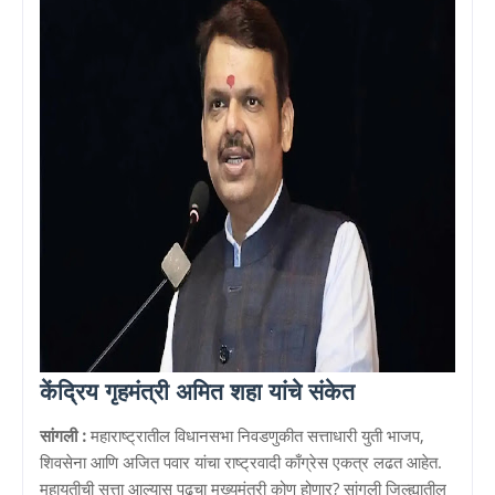
केंद्रिय गृहमंत्री अमित शहा यांचे संकेत
सांगली :
महाराष्ट्रातील विधानसभा निवडणुकीत सत्ताधारी युती भाजप,
शिवसेना आणि अजित पवार यांचा राष्ट्रवादी काँग्रेस एकत्र लढत आहेत.
महायुतीची सत्ता आल्यास पुढचा मुख्यमंत्री कोण होणार? सांगली जिल्ह्यातील