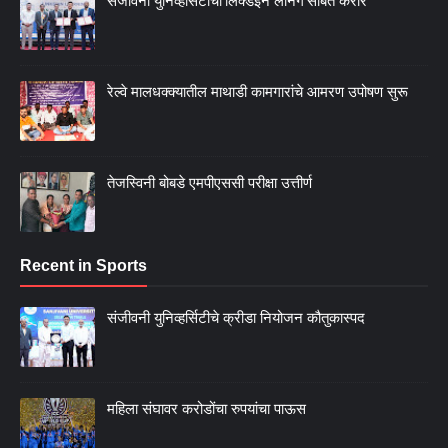
संजीवनी युनिव्हर्सिटीचा‘लिंक्डइन लर्निंग’सोबत करार
रेल्वे मालधक्क्यातील माथाडी कामगारांचे आमरण उपोषण सुरू
तेजस्विनी बोबडे एमपीएससी परीक्षा उत्तीर्ण
Recent in Sports
संजीवनी युनिव्हर्सिटीचे क्रीडा नियोजन कौतुकास्पद
महिला संघावर करोडोंचा रुपयांचा पाऊस