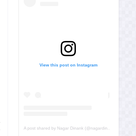
View this post on Instagram
A post shared by Nagar Dinank (@nagardinank)