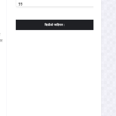
व्हिडीओ जाहिरात :
ी
ार