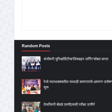
Random Posts
संजीवनी युनिव्हर्सिटीचा‘लिंक्डइन लर्निंग’सोबत करार
रेल्वे मालधक्क्यातील माथाडी कामगारांचे आमरण उपोष
सुरू
तेजस्विनी बोबडे एमपीएससी परीक्षा उत्तीर्ण