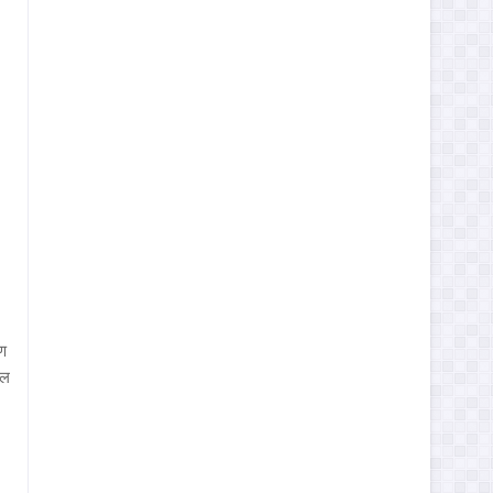
ुण
ील