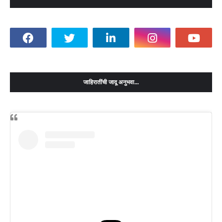
जाहिरातींची जादू अनुभवा...