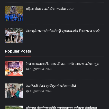
महिला संघावर करोडोंचा रुपयांचा पाऊस
खेळामुळे सरकारी नोकरीतही प्राधान्य-अँड.विश्वासराव आठरे
Popular Posts
रेल्वे मालधक्क्यातील माथाडी कामगारांचे आमरण उपोषण सुरू
August 04, 2026
तेजस्विनी बोबडे एमपीएससी परीक्षा उत्तीर्ण
August 04, 2026
जीकेएन कंपनीच्या वतीने वृक्षारोपणातून पर्यावरण संवर्धनाचा