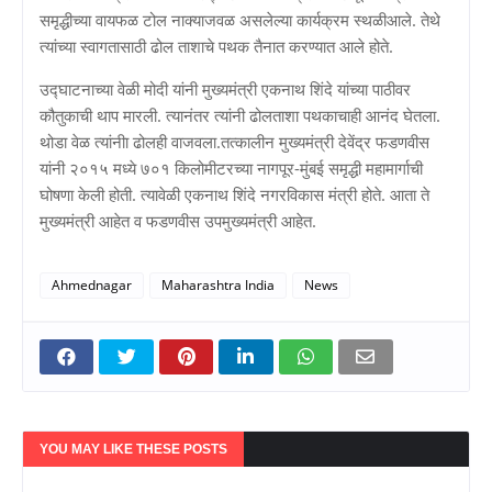
समृद्धीच्या वायफळ टोल नाक्याजवळ असलेल्या कार्यक्रम स्थळीआले. तेथे
त्यांच्या स्वागतासाठी ढोल ताशाचे पथक तैनात करण्यात आले होते.
उद्घाटनाच्या वेळी मोदी यांनी मुख्यमंत्री एकनाथ शिंदे यांच्या पाठीवर
कौतुकाची थाप मारली. त्यानंतर त्यांनी ढोलताशा पथकाचाही आनंद घेतला.
थोडा वेळ त्यांनीा ढोलही वाजवला.तत्कालीन मुख्यमंत्री देवेंद्र फडणवीस
यांनी २०१५ मध्ये ७०१ किलोमीटरच्या नागपूर-मुंबई समृद्धी महामार्गाची
घोषणा केली होती. त्यावेळी एकनाथ शिंदे नगरविकास मंत्री होते. आता ते
मुख्यमंत्री आहेत व फडणवीस उपमुख्यमंत्री आहेत.
Ahmednagar
Maharashtra India
News
YOU MAY LIKE THESE POSTS