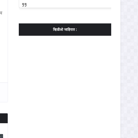
दव
व्हिडीओ जाहिरात :