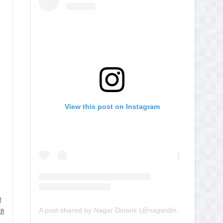
View this post on Instagram
ी
A post shared by Nagar Dinank (@nagardinank)
धी