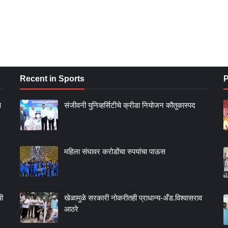
Recent in Sports
P
ण
संजीवनी युनिव्हर्सिटीचे क्रीडा नियोजन कौतुकास्पद
महिला संघावर करोडोंचा रुपयांचा पाऊस
ची
खेळामुळे सरकारी नोकरीतही प्राधान्य-अँड.विश्वासराव
आठरे