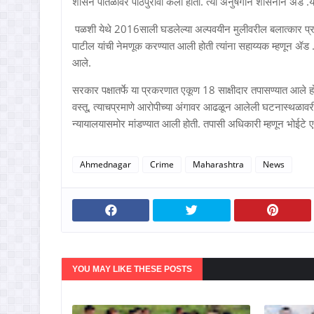
शासन पातळीवर पाठपुरावा केला होता. त्या अनुषंगाने शासनाने ॲड .य
पळशी येथे 2016साली घडलेल्या अल्पवयीन मुलीवरील बलात्कार प्र
पाटील यांची नेमणूक करण्यात आली होती त्यांना सहाय्यक म्हणून ॲ
आले.
सरकार पक्षातर्फे या प्रकरणात एकूण 18 साक्षीदार तपासण्यात आले ह
वस्तू, त्याचप्रमाणे आरोपीच्या अंगावर आढळून आलेली घटनास्थळाव
न्यायालयासमोर मांडण्यात आली होती. तपासी अधिकारी म्हणून भोईटे ए
Ahmednagar
Crime
Maharashtra
News
YOU MAY LIKE THESE POSTS