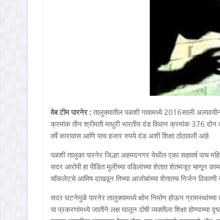
वेब टीम पारनेर :
तालुक्यातील पळशी गावामध्ये 2016साली अल्पवयीन 
क्रमांक तीन श्रीमती माधुरी भारतीय दंड विधान क्रमांक 376 दोन व 
वर्षे कारावास आणि पाच हजार रुपये दंड अशी शिक्षा ठोठावली आहे
पळशी तालुका पारनेर जिल्हा अहमदनगर येथील एका सहावर्ष पाच महिने
सदर आरोपी हा पीडित मुलीच्या वडिलांच्या शेतात शेतमजूर म्हणून 
चॉकलेटचे आमिष दाखवून तिच्या आजोबांच्या शेतातच निर्जन ठिकाणी न
सदर घटनेमुळे पारनेर तालुक्यामध्ये क्षोभ निर्माण होऊन ग्रामस्थांच्या
या प्रकरणांमध्ये जातीने लक्ष घालून दोषी व्यक्तीला शिक्षा होण्याच्य