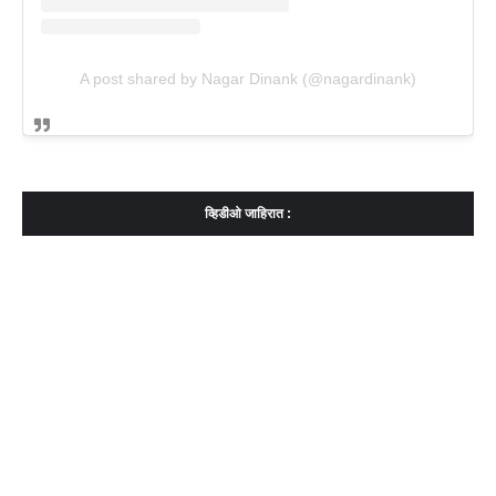
A post shared by Nagar Dinank (@nagardinank)
व्हिडीओ जाहिरात :