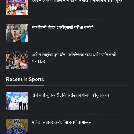
रेल्वे मालधक्क्यातील माथाडी कामगारांचे आमरण उपोषण सुरू
तेजस्विनी बोबडे एमपीएससी परीक्षा उत्तीर्ण
अमित शाहांचा पुणे दौरा, काँग्रेसचा राडा आणि पोलिसांची
धरपकड
Recent in Sports
संजीवनी युनिव्हर्सिटीचे क्रीडा नियोजन कौतुकास्पद
महिला संघावर करोडोंचा रुपयांचा पाऊस