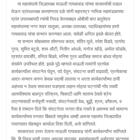
या महासंघाचे जिल्हाध्यक्ष माऊली गायकवाड यांच्या सत्कार्याची दखल
घेऊन प्रांतअध्यक्ष कल्याणराव दळे यांनी महाराष्ट्र नाभिक महामंडळाच्या
प्रांत उपाध्यक्षपदी त्यांची निवड केल्याबद्दल ओबीसी बारा बलुतेदार
महासंघाच्या नगर शहर तालुका, अध्यक्ष-उपाध्यक्ष, पदाधिकार्‍यांच्या हस्ते
गायकवाड यांचा सन्मान करण्यात आला. यावेळी अनिल इवळे बोलत होते.
या सन्मान सोहळ्यास सोमनाथ कदम, संदिप घुले, रमेश बिडवे, प्रमोद
गुरव, सुमित बटुळे, शाम औटी, नितीन आंधळे, मनोज खोंडे, अमोल घोडके,
प्रशांत वाघचौरे, वनिता बिडवे, मनिषा गुरव आदींसह समाज बांधव मोठ्या
संख्येने उपस्थित होते. इवळे पुढे म्हणाले माऊली मामांनी प्रत्येक
कार्यकर्त्यांला संघटनेत घेवुन, पदे देवुन, संघटना कशी वाढवावी, प्रत्येकाचा
आदर-सन्मान करुन केवळ पदाची लालसा न धरता कार्यकर्त्यांच्या ठायी
अहंभाव न ठेवता समाजात घडणार्‍या लहान-मोठ्या घटनांची नोंद घ्यावी
आत्मविश्‍वास बाळगून परिश्रम, चिकाटी आणि सातत्य ठेवावे श्रेय
लाटण्यासाठी मनोवृत्ती नसावी, संघटनेसाठी वेळ, बुद्धी, श्रम, कौशल्य, व
पैसा हे पंचदान दिले कि संघटनेला जगात तोड नसते हे आमच्या सर्व सामान्य
कार्यकर्त्याच्या मनावर बिंबवले यामुळेच आम्ही आमचा महासंघ जिल्ह्यातील
गावागावात पोहचवून कार्याला दिशा दिली, असे सांगितले.
सत्काराला उत्तर देताना माऊली गायकवाड यांनी कार्यकर्त्यांना सांगितले
कि, हि निवड माझी नसून आपल्या सारख्या महासंघासाठी अहोरात्र झटणार्‍या