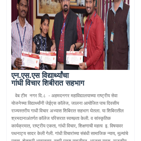
एन.एस.एस विद्यार्थ्यांचा
गांधी विचार शिबीरात सहभाग
वेब टीम नगर दि.८ - अहमदनगर महाविद्यालयाच्या राष्ट्रीय सेवा
योजनेच्या विद्यार्थ्यांनी जेईएस कॉलेज, जालना आयोजित पाच दिवसीय
राज्यस्तरीय गाधी विचार अभ्यास शिबिरात सहभाग घेतला. या शिबिरातील
श्रमदानाअंतर्गत कॉलेज परिसरात स्वच्छता केली. व सांस्कृतिक
कार्यक्रमात, राष्ट्रीय एकता, गांधी विचार, शिक्षणाची महत्व इ. विषयावर
पथनाट्य सादर केली गेली. गांधी विचारांच्या संबंधी सामाजिक न्याय, मूल्यांचे
महत्व, शेतकरी आत्महत्या, स्त्री-पुरूष सहजीवन, आजचा युवक, राजकीय,