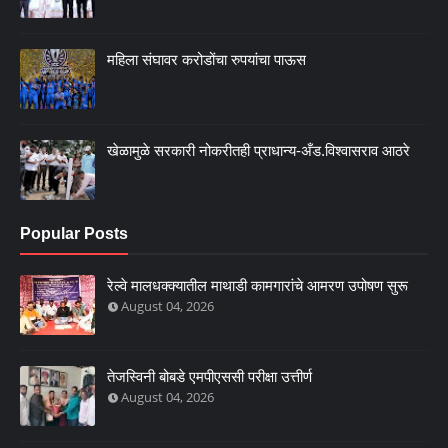
महिला संघावर करोडोंचा रुपयांचा पाऊस
खेळामुळे सरकारी नोकरीतही प्राधान्य-अँड.विश्वासराव आठरे
Popular Posts
रेल्वे मालधक्क्यातील माथाडी कामगारांचे आमरण उपोषण सुरू
August 04, 2026
तेजस्विनी बोबडे एमपीएससी परीक्षा उत्तीर्ण
August 04, 2026