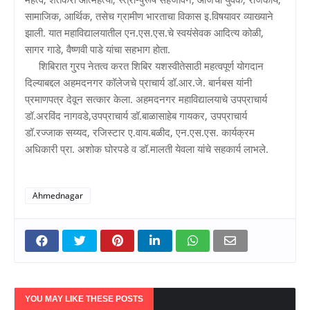
सामाजिक, आर्थिक, तसेच ग्रामीण भारताचा विकास इ.विषयावर व्याख्याने
झाली. यात महाविद्यालयातील एन.एस.एस.चे स्वयंसेवक आदित्य कोळी,
सागर गाडे, वैष्णवी पाडे यांचा सहभाग होता.
शिबिरात गु्रप नेतत्व करत शिबिर यशस्वीतेसाठी महत्वपूर्ण योगदान
दिल्याबद्दल अहमदनगर कॉलेजचे प्राचार्य डॉ.आर.जे. बार्नबस यांनी
प्रमाणपत्र देवून सत्कार केला. अहमदनगर महाविद्यालयाचे उपप्राचार्य
डॉ.अरविंद नागवडे,उपप्राचार्य डॉ.बाळासाहेब गायकर, उपप्राचार्य
डॉ.रज्जाक सय्यद, रजिस्टार ए.वाय.बळीद, एन.एस.एस. कार्यक्रम
अधिकारी प्रा. अशोक घोरपडे व डॉ.मालती येवला यांचे सहकार्य लाभले.
Ahmednagar
YOU MAY LIKE THESE POSTS