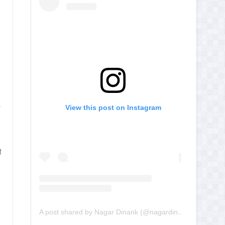
View this post on Instagram
ी
A post shared by Nagar Dinank (@nagardinank)