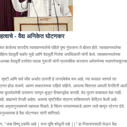
 महत्वाचे - वैद्य अनिकेत घोटणकर
लेल्या शारदीय व्याख्यानमालेचे पहिले पुष्प गुंफताना ते बोलत होते. व्याख्यानमालेचा
्य वेदमूर्ती चकोर मुळे आणि वेदमूर्ती निलेश धर्माधिकारी यांनी केले. व्याख्यानमालेच्या
अध्यक्ष वेदमूर्ती दत्तोपंत पाठक गुरूजी यांनी प्रास्तविक करताना धर्मसभेच्या स्थापनेपासूनचा
ृष्टी आणि सर्व जीव अर्थात उत्पत्ती हे जगदंबेचेच रूप आहे. त्या रूपाला जाणले तर
हज प्राप्त होऊ शकते. आपण सकारात्मक राहिले पाहिजे. आपल्या चिंतनात आपली दैनंदिनी आल
ळाच्या कुलदेवतेची उपासना जाणून-बुजून विचारपूर्वक करावी. वेद-पुराण वाचायला वेळ नाही.
बाह्यरूपे वेगळी आहेत. अवघ्या सृष्टीतील यंत्रणा शक्तिरूपाने केंद्रित केली आहे.
या अमृतानुभवामध्ये पहायला मिळते. हे चिंतन परमात्म्याकडे आपण जावे म्हणून प्रेरणा देते.
भवायचा हे वैद्य घोटणकर यांनी सांगितले.
ग, "अंबा विष्णू एकचि आहे | मना तूचि शोधूनी पाहे ||" हा निरूपणासाठी घेऊन वैद्य