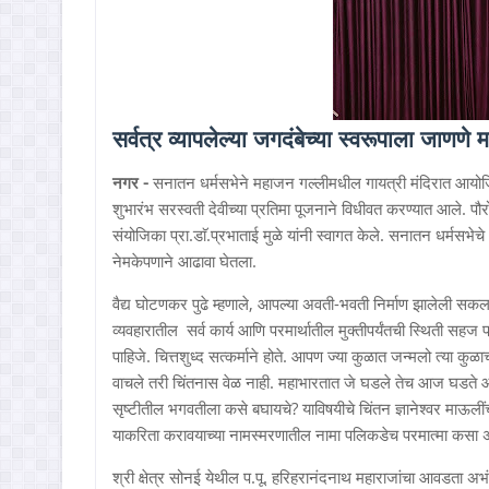
सर्वत्र व्यापलेल्या जगदंबेच्या स्वरूपाला जाणणे
नगर -
सनातन धर्मसभेने महाजन गल्लीमधील गायत्री मंदिरात आयोजित के
शुभारंभ सरस्वती देवीच्या प्रतिमा पूजनाने विधीवत करण्यात आले. पौरोहित
संयोजिका प्रा.डाॅ.प्रभाताई मुळे यांनी स्वागत केले. सनातन धर्मसभेचे 
नेमकेपणाने आढावा घेतला.
वैद्य घोटणकर पुढे म्हणाले, आपल्या अवती-भवती निर्माण झालेली सकल स
व्यवहारातील सर्व कार्य आणि परमार्थातील मुक्तीपर्यंतची स्थिती स
पाहिजे. चित्तशुध्द सत्कर्माने होते. आपण ज्या कुळात जन्मलो त्या कु
वाचले तरी चिंतनास वेळ नाही. महाभारतात जे घडले तेच आज घडते आहे. 
सृष्टीतील भगवतीला कसे बघायचे? याविषयीचे चिंतन ज्ञानेश्वर माऊलींच्
याकरिता करावयाच्या नामस्मरणातील नामा पलिकडेच परमात्मा कसा अनु
श्री क्षेत्र सोनई येथील प.पू. हरिहरानंदनाथ महाराजांचा आवडता अभं