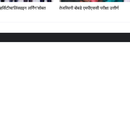
्हर्सिटीचा‘लिंक्डइन लर्निंग’सोबत
तेजस्विनी बोबडे एमपीएससी परीक्षा उत्तीर्ण